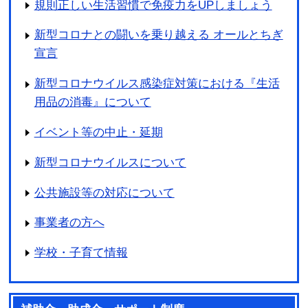
規則正しい生活習慣で免疫力をUPしましょう
SLもおか号の運休について
新型コロナとの闘いを乗り越える オールとちぎ
2025年8月25日
宣言
病害虫の防除について
新型コロナウイルス感染症対策における『生活
用品の消毒』について
2025年7月16日
♬令和８年度 敬老のつどい「椎名佐千子 歌謡
イベント等の中止・延期
ショー」の開催について
新型コロナウイルスについて
公共施設等の対応について
事業者の方へ
学校・子育て情報