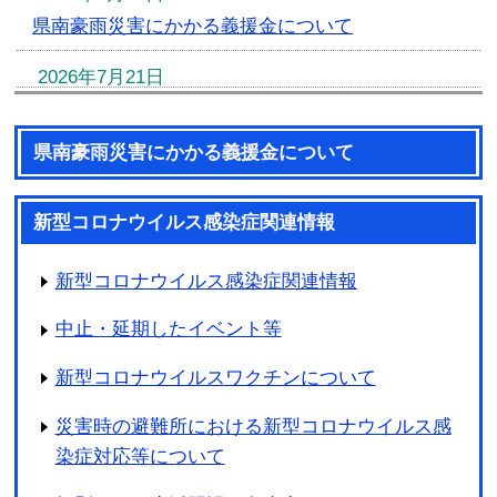
県南豪雨災害にかかる義援金について
2026年7月21日
公民館主催教室 『知っておきたい相続と遺言の基
本講座』 参加者募集！
県南豪雨災害にかかる義援金について
2026年7月18日
町民センタープール一般開放のお知らせ【7月18日
新型コロナウイルス感染症関連情報
(土)～8月31日(月)】
新型コロナウイルス感染症関連情報
2026年5月18日
中止・延期したイベント等
移住希望者＆移住者を対象に益子を巡るツアーを
実施します！
新型コロナウイルスワクチンについて
2026年4月6日
災害時の避難所における新型コロナウイルス感
下水道使用料改定のお知らせ
染症対応等について
2026年1月21日