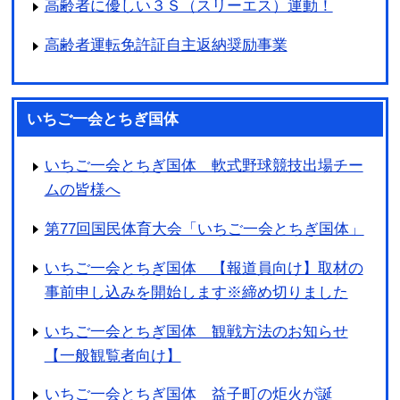
高齢者に優しい３Ｓ（スリーエス）運動！
高齢者運転免許証自主返納奨励事業
いちご一会とちぎ国体
いちご一会とちぎ国体 軟式野球競技出場チー
ムの皆様へ
第77回国民体育大会「いちご一会とちぎ国体」
いちご一会とちぎ国体 【報道員向け】取材の
事前申し込みを開始します※締め切りました
いちご一会とちぎ国体 観戦方法のお知らせ
【一般観覧者向け】
いちご一会とちぎ国体 益子町の炬火が誕