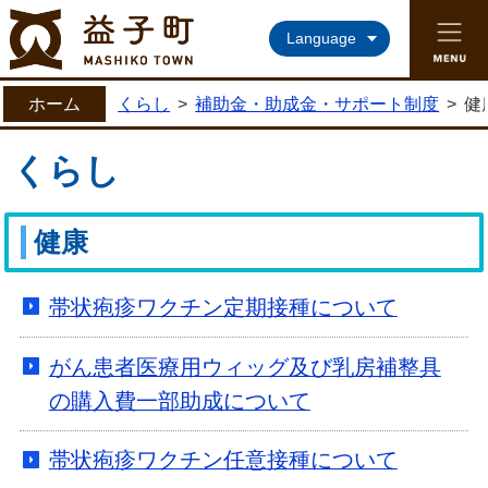
益子町ホームページ
Language
ホーム
くらし
>
補助金・助成金・サポート制度
>
健
くらし
健康
帯状疱疹ワクチン定期接種について
がん患者医療用ウィッグ及び乳房補整具
の購入費一部助成について
帯状疱疹ワクチン任意接種について