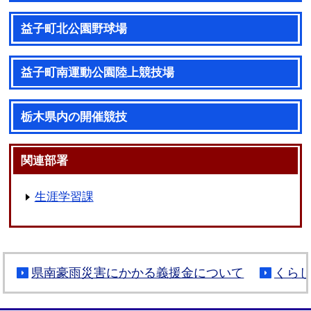
益子町北公園野球場
益子町南運動公園陸上競技場
栃木県内の開催競技
関連部署
生涯学習課
県南豪雨災害にかかる義援金について
くら