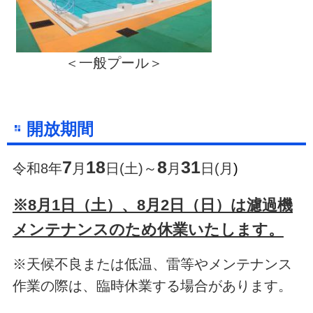
＜一般プール＞
開放期間
7
18
8
31
令和8年
月
日(土)～
月
日(月
)
※8月1日（土）、8月2日（日）は濾過機
メンテナンスのため休業いたします。
※天候不良または低温、雷等やメンテナンス
作業の際は、臨時休業する場合があります。