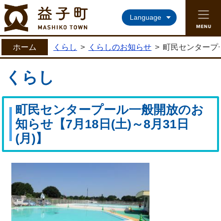
益子町ホームページ
Language
ホーム
くらし
>
くらしのお知らせ
>
町民センタープー
くらし
町民センタープール一般開放のお
知らせ【7月18日(土)～8月31日
(月)】