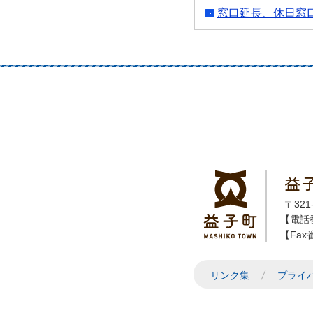
窓口延長、休日窓
益
〒32
【電話番
【Fax番
リンク集
プライ