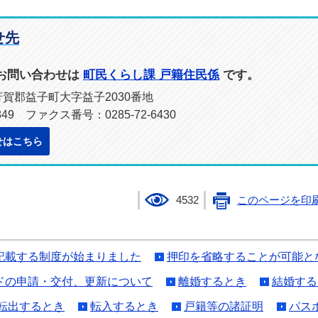
せ先
お問い合わせは
町民くらし課 戸籍住民係
です。
県芳賀郡益子町大字益子2030番地
849 ファクス番号：0285-72-6430
せはこちら
4532
このページを印
記載する制度が始まりました
押印を省略することが可能と
ドの申請・交付、更新について
離婚するとき
結婚する
転出するとき
転入するとき
戸籍等の諸証明
パス