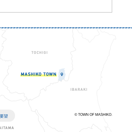
© TOWN OF MASHIKO.
要望