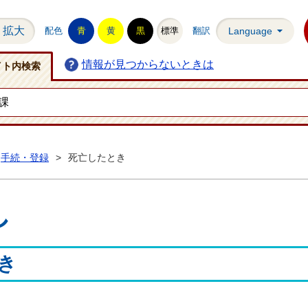
拡大
配色
青
黄
黒
標準
翻訳
Language
情報が見つからないときは
イト内検索
手続・登録
>
死亡したとき
し
き