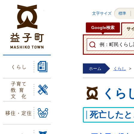
益子町ホームページ
文字サイズ
標準
Google検索
サ
くらし
ホーム
くらし
>
子育て
教育
くら
文化
移住・定住
死亡したと