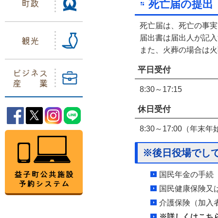
町政
死亡届の提出
死亡届は、死亡の事実
届出書は届出人が記入
観光
また、火葬の場合は
平日受付
ビジネス
産業
8:30～17:15
休日受付
益子町Facebook
益子町Twitter
益子町Instagram
益子町LINE
8:30～17:00（年末年始
益子町公共施設予約システム
※後日役場でし
国民年金の手続
国民健康保険又
介護保険（加入
※詳しくはこち