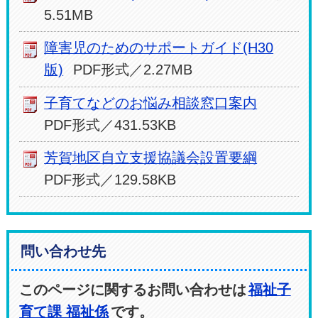
5.51MB
障害児のためのサポートガイド(H30
版)
PDF形式／2.27MB
子育てなどのお悩み相談窓口案内
PDF形式／431.53KB
芳賀地区自立支援協議会設置要綱
PDF形式／129.58KB
問い合わせ先
このページに関するお問い合わせは
福祉子
育て課 福祉係
です。