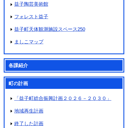
益子陶芸美術館
フォレスト益子
益子町天体観測施設スペース250
ましこマップ
各課紹介
町の計画
「益子町総合振興計画２０２６－２０３０」
地域再生計画
終了した計画