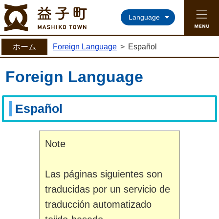
益子町ホームページ
Language
ホーム
Foreign Language
>
Español
Foreign Language
Español
Note
Las páginas siguientes son
traducidas por un servicio de
traducción automatizado