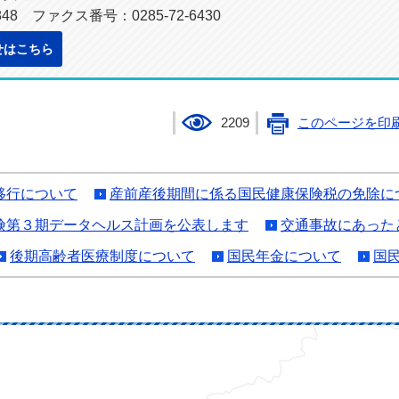
848 ファクス番号：0285-72-6430
せはこちら
2209
このページを印
移行について
産前産後期間に係る国民健康保険税の免除に
険第３期データヘルス計画を公表します
交通事故にあった
後期高齢者医療制度について
国民年金について
国