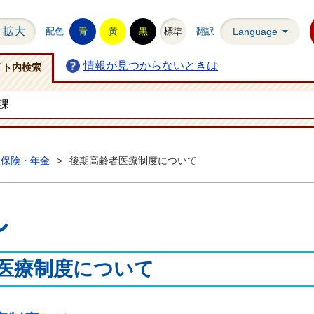
拡大
配色
青
黄
黒
標準
翻訳
Language
情報が見つからないときは
イト内検索
保険・年金
>
後期高齢者医療制度について
し
医療制度について