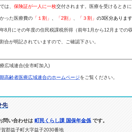
では、
保険証が一人に一枚
交付されます。医療を受けるときに
かった医療費の
「
１割
」
、
「
2割」
、
「
３割」
の3区分ありま
8月にその年度の住民税課税所得（前年1月から12月までの
割合が明記されていますので、ご確認下さい。
広域連合(全市町加入)
期高齢者医療広域連合のホームページ
をご覧ください。
せ先
お問い合わせは
町民くらし課 国保年金係
です。
県芳賀郡益子町大字益子2030番地