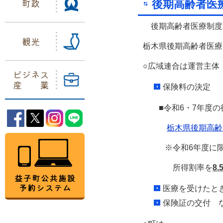
町政
後期高齢者医
後期高齢者医療制度は
観光
栃木県後期高齢者医療
○広域連合は運営主体
ビジネス
産業
保険料の決定
■令和6・7年度の
益子町Facebook
益子町Twitter
益子町Instagram
益子町LINE
栃木県後期高齢
益子町公共施設予約システム
※令和6年度に限り
所得割率を
8.
医療を受けたと
保険証の交付