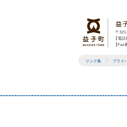
益
〒32
【電話番
【Fax番
リンク集
プライ