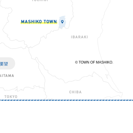
© TOWN OF MASHIKO.
要望