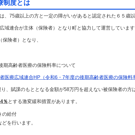
療制度とは
、75歳以上の方と一定の障がいがあると認定された６５歳
広域連合が主体（保険者）となり町と協力して運営しています
（保険者）となり、
後期高齢者医療の保険料率について
者医療広域連合HP（令和6・7年度の後期高齢者医療の保険料
、賦課のもととなる金額が58万円を超えない被保険者の方
54％
とする激変緩和措置があります。
きの給付
などを行います。