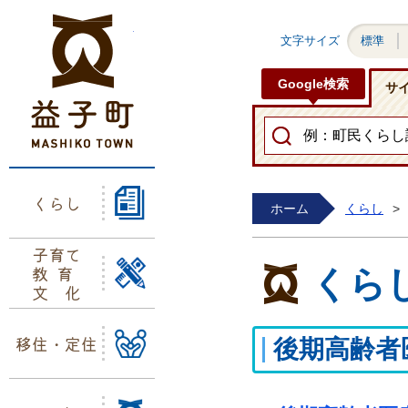
益子町ホームページ
文字サイズ
標準
Google検索
サ
くらし
ホーム
くらし
>
子育て
教育
くら
文化
移住・定住
後期高齢者