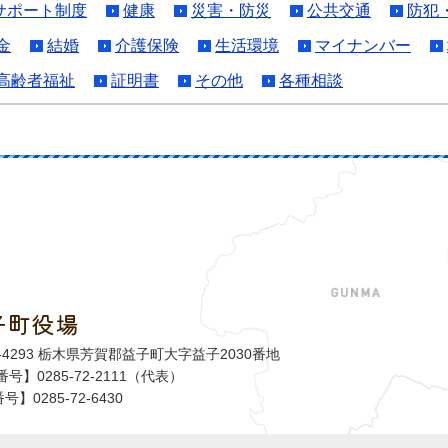
サポート制度
健康
災害・防災
公共交通
防犯
金
結婚
介護保険
生活環境
マイナンバー
高齢者福祉
証明書
その他
各種相談
子町役場
益子町
1-4293 栃木県芳賀郡益子町大字益子2030番地
号】0285-72-2111（代表）
号】0285-72-6430