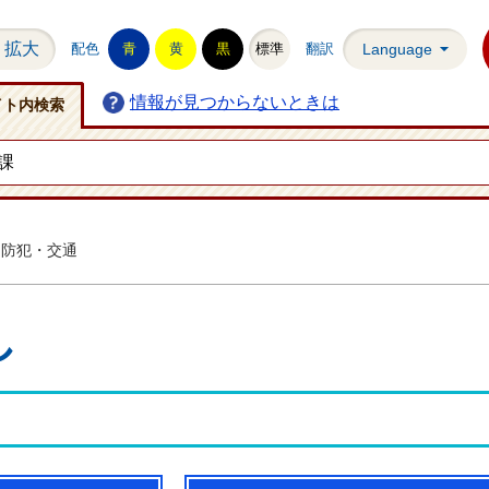
拡大
配色
青
黄
黒
標準
翻訳
Language
情報が見つからないときは
イト内検索
防犯・交通
し