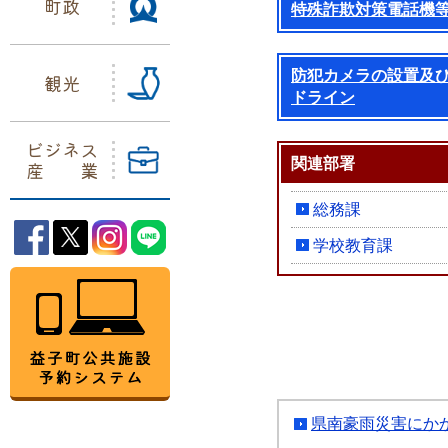
町政
特殊詐欺対策電話機
防犯カメラの設置及
観光
ドライン
ビジネス
関連部署
産業
総務課
益子町Facebook
益子町Twitter
益子町Instagram
益子町LINE
学校教育課
益子町公共施設予約システム
県南豪雨災害にか