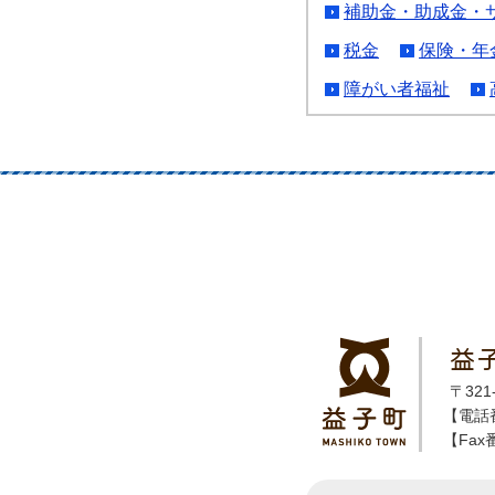
補助金・助成金・
税金
保険・年
障がい者福祉
益
〒32
【電話番
【Fax番