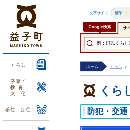
益子町ホームページ
文字サイズ
標準
Google検索
サ
くらし
ホーム
くらし
>
子育て
教育
くら
文化
移住・定住
防犯・交通