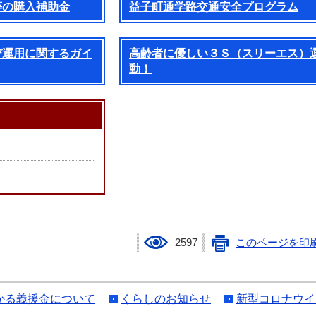
等の購入補助金
益子町通学路交通安全プログラム
び運用に関するガイ
高齢者に優しい３Ｓ（スリーエス）
動！
2597
このページを印
かる義援金について
くらしのお知らせ
新型コロナウイ