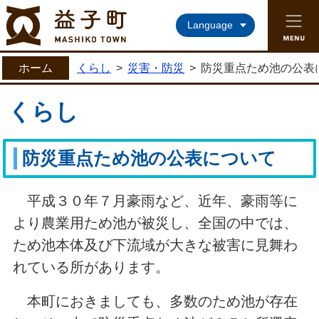
益子町ホームページ
Language
ホーム
くらし
>
災害・防災
>
防災重点ため池の公表
くらし
防災重点ため池の公表について
平成３０年７月豪雨など、近年、豪雨等に
より農業用ため池が被災し、全国の中では、
ため池本体及び下流域が大きな被害に見舞わ
れている所があります。
本町におきましても、多数のため池が存在