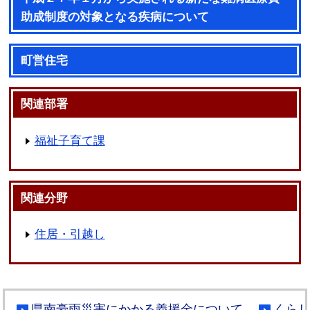
助成制度の対象となる疾病について
町営住宅
関連部署
福祉子育て課
関連分野
住居・引越し
県南豪雨災害にかかる義援金について
くら