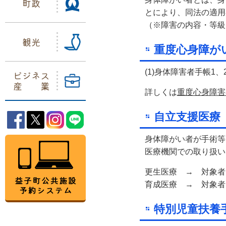
町政
とにより、同法の適用
（※障害の内容・等級
観光
重度心身障が
(1)身体障害者手帳1
ビジネス
産業
詳しくは
重度心身障害
自立支援医療
益子町Facebook
益子町Twitter
益子町Instagram
益子町LINE
身体障がい者が手術等
益子町公共施設予約システム
医療機関での取り扱い
更生医療 → 対象者
育成医療 → 対象者
特別児童扶養