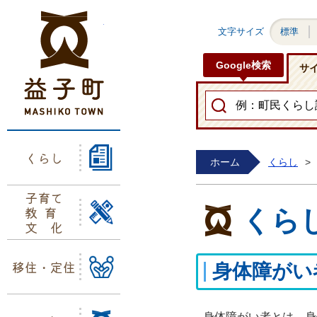
益子町ホームページ
文字サイズ
標準
Google検索
サ
くらし
ホーム
くらし
>
子育て
教育
くら
文化
移住・定住
身体障がい
身体障がい者とは、身