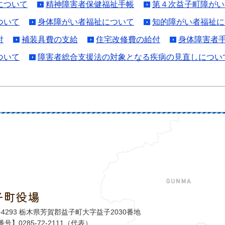
について
精神障害者保健福祉手帳
第４次益子町障がい
ついて
身体障がい者福祉について
知的障がい者福祉に
付
補装具費の支給
住宅改修費の給付
身体障害者
ついて
障害者総合支援法の対象となる疾病の見直しについ
子町役場
益子町
1-4293 栃木県芳賀郡益子町大字益子2030番地
号】0285-72-2111（代表）