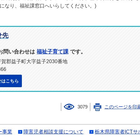
になり、福祉課窓口へいらしてください。)
せ先
お問い合わせは
福祉子育て課
です。
県芳賀郡益子町大字益子2030番地
66
せはこちら
3079
このページを印
ー事業
障害児者相談支援について
栃木県障害者ICT