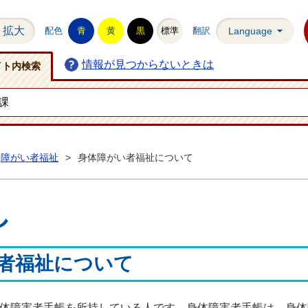
拡大
配色
青
黄
黒
標準
翻訳
Language
情報が見つからないときは
イト内検索
障がい者福祉
>
身体障がい者福祉について
し
者福祉について
体障害者手帳を所持している人です。身体障害者手帳は、身体