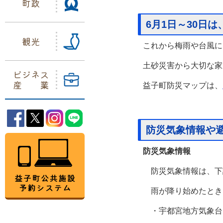
町政
6月1日～30日
観光
これから梅雨や台風に
土砂災害から大切な家
ビジネス
産業
益子町防災マップは、
益子町Facebook
益子町Twitter
益子町Instagram
益子町LINE
防災気象情報や
益子町公共施設予約システム
防災気象情報
防災気象情報は、下
雨が降り始めたとき
・宇都宮地方気象台