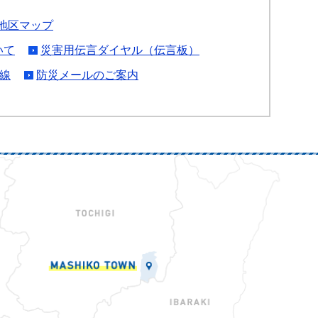
地区マップ
いて
災害用伝言ダイヤル（伝言板）
線
防災メールのご案内