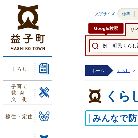
益子町ホームページ
文字サイズ
標準
Google検索
サ
くらし
ホーム
くらし
>
子育て
教育
くら
文化
移住・定住
みんなで防