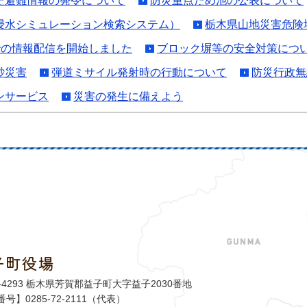
た避難情報の発令について
防災重点ため池の公表について
浸水シミュレーション検索システム）
栃木県山地災害危険
報 での情報配信を開始しました
ブロック塀等の安全対策につ
砂災害
弾道ミサイル発射時の行動について
防災行政無
ンサービス
災害の発生に備えよう
子町役場
益子町
1-4293 栃木県芳賀郡益子町大字益子2030番地
号】0285-72-2111（代表）