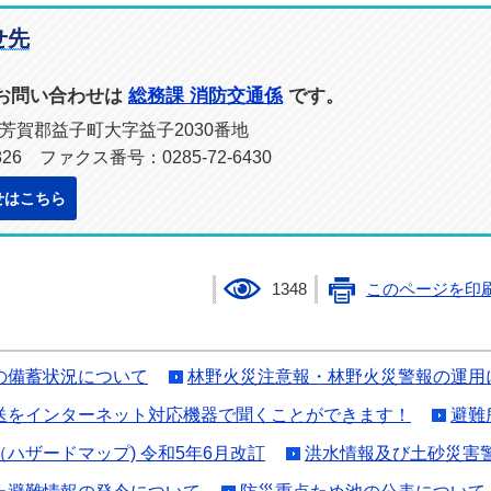
せ先
お問い合わせは
総務課 消防交通係
です。
木県芳賀郡益子町大字益子2030番地
826 ファクス番号：0285-72-6430
せはこちら
1348
このページを印
の備蓄状況について
林野火災注意報・林野火災警報の運用
送をインターネット対応機器で聞くことができます！
避難
ハザードマップ) 令和5年6月改訂
洪水情報及び土砂災害