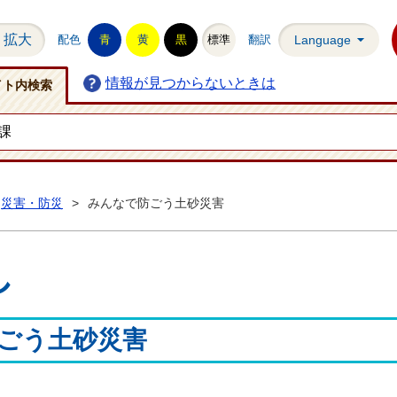
拡大
配色
青
黄
黒
標準
翻訳
Language
情報が見つからないときは
イト内検索
災害・防災
>
みんなで防ごう土砂災害
し
ごう土砂災害