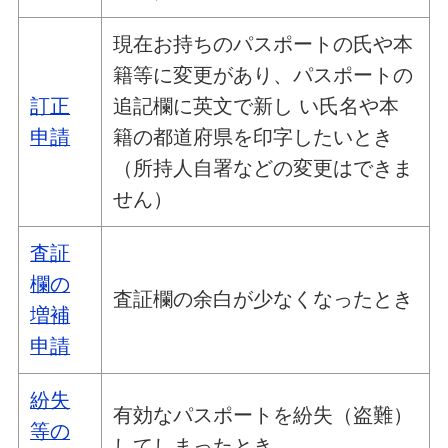
現在お持ちのパスポートの氏や本
籍等に変更があり、パスポートの
訂正
追記欄に英文で新し い氏名や本
申請
籍の都道府県を印字したいとき
（所持人自署などの変更はできま
せん）
査証
欄の
査証欄の余白が少なくなったとき
増補
申請
紛失
有効なパスポートを紛失（盗難）
等の
してしまったとき