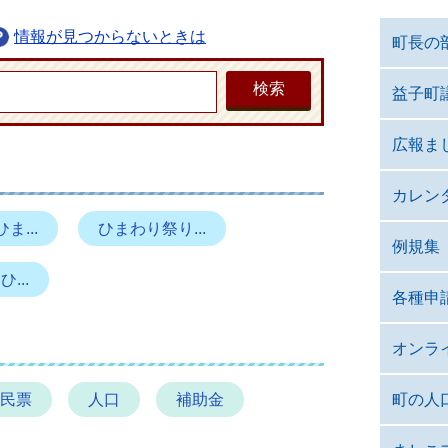
情報が見つからないときは
町長の
益子町
広報ま
カレン
ま...
ひまわり祭り...
例規集
...
各種申
オンラ
民票
人口
補助金
町の人