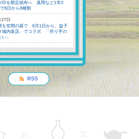
朱印を限定頒布へ 真岡など1市3
で8日から8種類
月27日
理を笠間の器で 8月1日から、益子
ぎ城内坂店」でコラボ 「作り手の
たい」
月19日
のよう」 栃木県益子町で手筒花火
力の火柱が観衆魅了
月15日
の図書館、建設着工へ地鎮祭 栃木
RSS
唯一未整備 2027年秋に完成予定