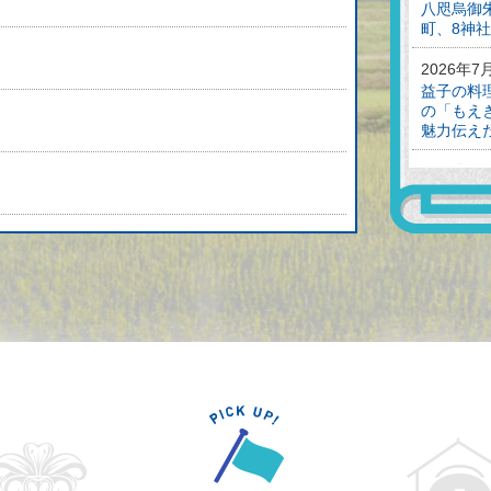
八咫烏御
町、8神社
2026年7
益子の料
の「もえ
魅力伝え
2026年7
「火の滝
披露 迫
2026年7
と遺言の基本講座』 参加者募集！
益子町初
県市町で
18日(土)～8月31日(月)】
ピックアップ