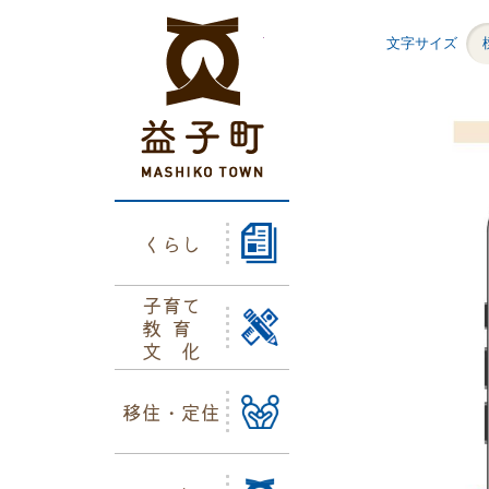
益子町ホームページ
文字サイズ
くらし
子育て
教育
文化
移住・定住