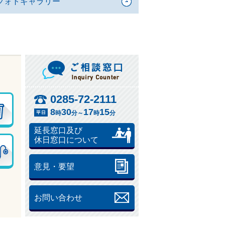
フォトギャラリー
ご相談窓口
0285-72-2111
8
30
17
15
時
分～
時
分
延長窓口及び
休日窓口について
意見・要望
お問い合わせ