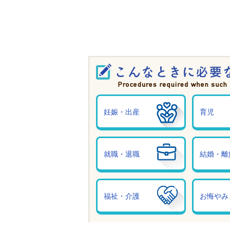
妊娠・出産
育児
就職・退職
結婚・離
福祉・介護
お悔やみ