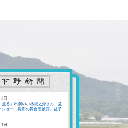
下野新聞
月2日
風、薫る」出演の小林虎之介さん、益
クショー 撮影の舞台裏披露、益子
月1日