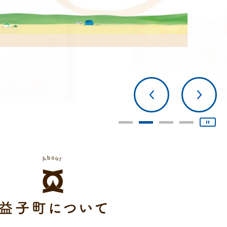
Previous
1
2
3
4
す
益子町について