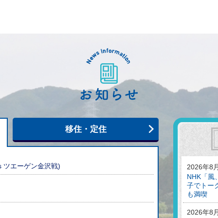
お知らせ
移住・定住
s ツエーゲン金沢戦)
2026年8
NHK「
子でトー
も満喫
2026年8