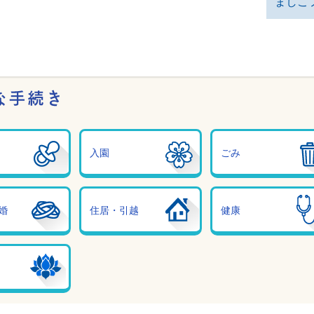
ましこ
こんなときに必要な手続き
入園
ごみ
婚
住居・引越
健康