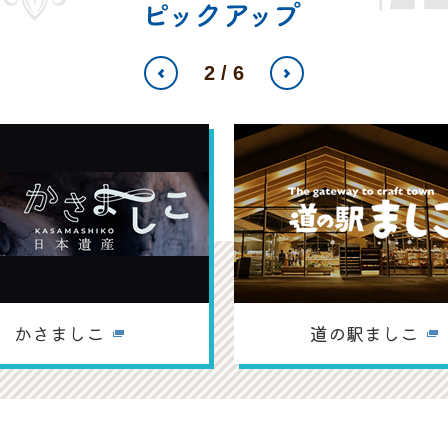
2
/
6
Previous
Next
見る
詳細を見る
かさましこ
道の駅ましこ