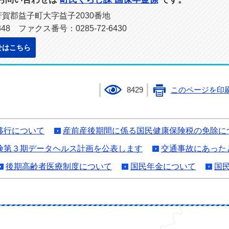
県芳賀郡益子町大字益子2030番地
848 ファクス番号：0285-72-6430
せはこちら
8429
このページを印
移行について
産前産後期間に係る国民健康保険税の免除に
険第３期データヘルス計画を公表します
交通事故にあった
後期高齢者医療制度について
国民年金について
国