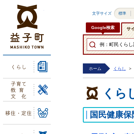
益子町ホームページ
文字サイズ
標準
Google検索
サ
くらし
ホーム
くらし
>
子育て
教育
くら
文化
移住・定住
国民健康保