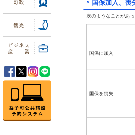
町政
国保加入、喪
次のようなことがあっ
観光
ビジネス
産業
国保に加入
益子町Facebook
益子町Twitter
益子町Instagram
益子町LINE
益子町公共施設予約システム
国保を喪失