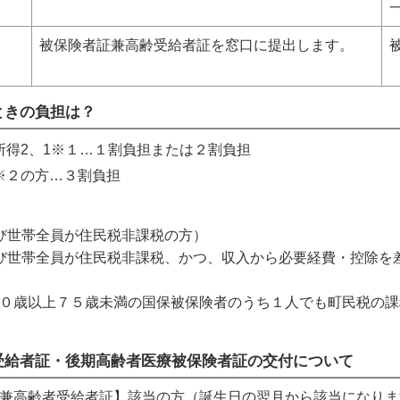
被保険者証兼高齢受給者証を窓口に提出します。
ときの負担は？
所得2、1※１…１割負担または２割負担
※２の方…３割負担
び世帯全員が住民税非課税の方）
び世帯全員が住民税非課税、かつ、収入から必要経費・控除を
０歳以上７５歳未満の国保被保険者のうち１人でも町民税の課
受給者証・後期高齢者医療被保険者証の交付について
兼高齢者受給者証】該当の方（誕生日の翌月から該当になりま