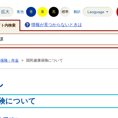
拡大
配色
青
黄
黒
標準
翻訳
Language
情報が見つからないときは
イト内検索
保険・年金
>
国民健康保険について
し
険について