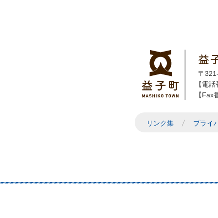
益
〒32
【電話番
【Fax番
リンク集
プライ