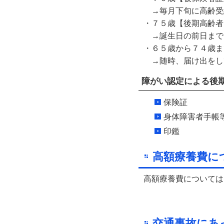
→毎月下旬に高齢受
・７５歳【後期高齢者
→誕生日の前日まで
・６５歳から７４歳ま
→随時、届け出をし
障がい認定による後
保険証
身体障害者手帳
印鑑
高額療養費に
高額療養費については
交通事故にあ