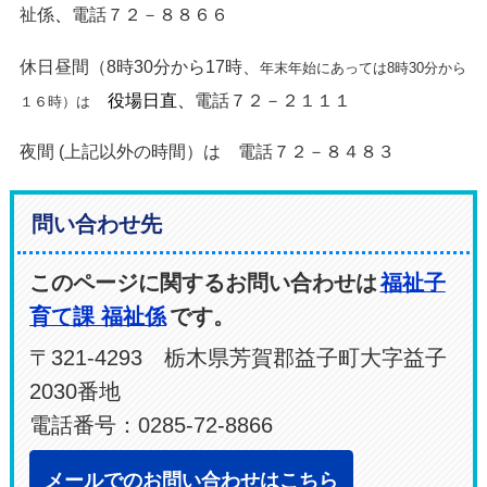
祉係
、
電話７２－８８６６
休日昼間（
8
時
30
分から
17
時、
年末年始にあっては
8
時
30
分から
役場日直、
電話７２－２１１１
１６時）は
夜間
(
上記以外の時間）は 電話７２－８４８３
問い合わせ先
このページに関するお問い合わせは
福祉子
育て課 福祉係
です。
〒321-4293 栃木県芳賀郡益子町大字益子
2030番地
電話番号：0285-72-8866
メールでのお問い合わせはこちら