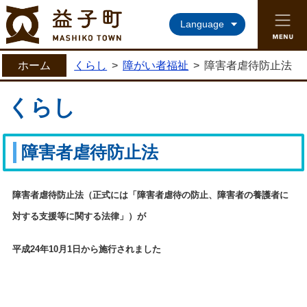
益子町ホームページ
Language
ホーム
くらし
>
障がい者福祉
>
障害者虐待防止法
くらし
障害者虐待防止法
障害者虐待防止法（正式には「障害者虐待の防止、障害者の養護者に
対する支援等に関する
法律」）
が
平成
24
年
10
月
1
日から施行されました