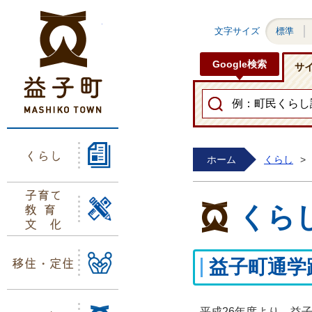
益子町ホームページ
文字サイズ
標準
Google検索
サ
くらし
ホーム
くらし
>
子育て
教育
くら
文化
移住・定住
益子町通学
平成26年度より、益