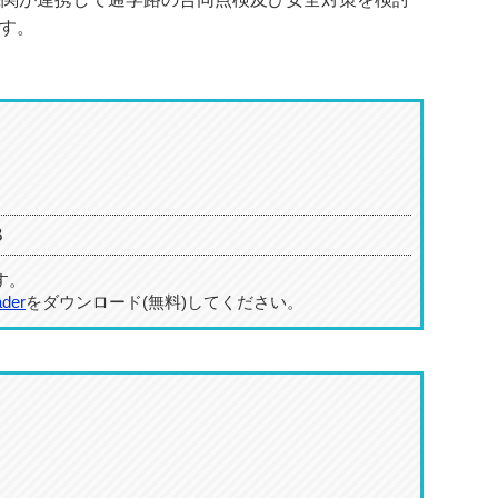
す。
B
す。
ader
をダウンロード(無料)してください。