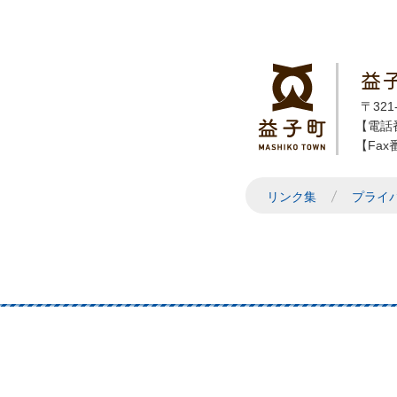
益
〒32
【電話番
【Fax番
リンク集
プライ