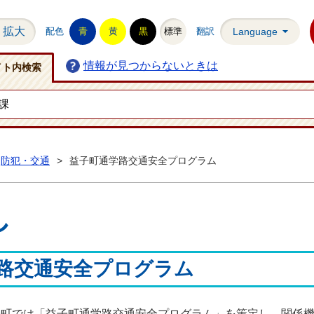
拡大
配色
青
黄
黒
標準
翻訳
Language
情報が見つからないときは
イト内検索
防犯・交通
>
益子町通学路交通安全プログラム
し
路交通安全プログラム
子町では「益子町通学路交通安全プログラム」を策定し、関係