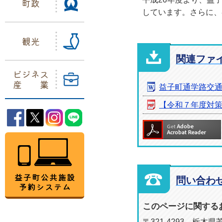
町政
しています。さらに、
観光
関連ファ
ビジネス
産業
益子町通学路交
【令和７年度対
益子町Facebook
益子町Twitter
益子町Instagram
益子町LINE
益子町公共施設予約システム
問い合わ
このページに関する
〒321-4293 栃木