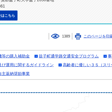
61
せはこちら
1389
このページを印
機等の購入補助金
益子町通学路交通安全プログラム
事
及び運用に関するガイドライン
高齢者に優しい３Ｓ（スリ
自主返納奨励事業