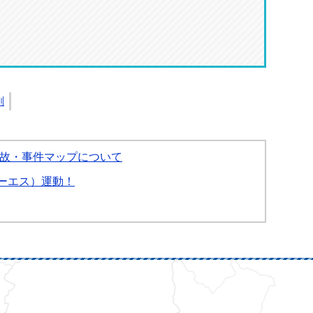
刷
故・事件マップについて
ーエス）運動！