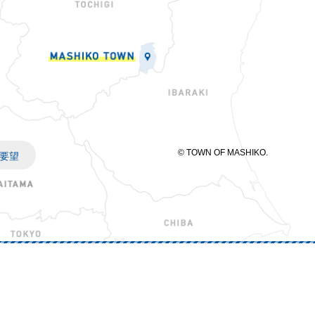
© TOWN OF MASHIKO.
要望