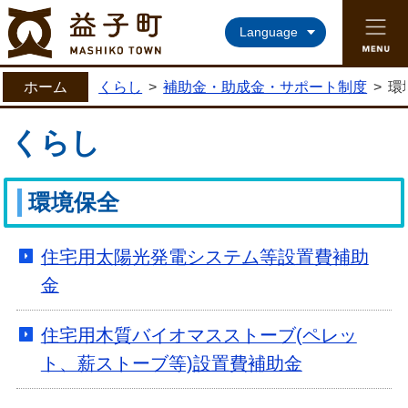
益子町ホームページ
Language
ホーム
くらし
>
補助金・助成金・サポート制度
>
環
くらし
環境保全
住宅用太陽光発電システム等設置費補助
金
住宅用木質バイオマスストーブ(ペレッ
ト、薪ストーブ等)設置費補助金