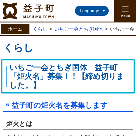
益子町ホームページ
Language
ホーム
くらし
>
いちご一会とちぎ国体
>
いちご一会
くらし
いちご一会とちぎ国体 益子町
「炬火名」募集！！【締め切りま
した。】
益子町の炬火名を募集します
炬火とは