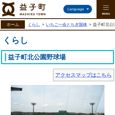
益子町ホームページ
Language
ホーム
くらし
>
いちご一会とちぎ国体
>
益子町北公
くらし
益子町北公園野球場
アクセスマップはこちら