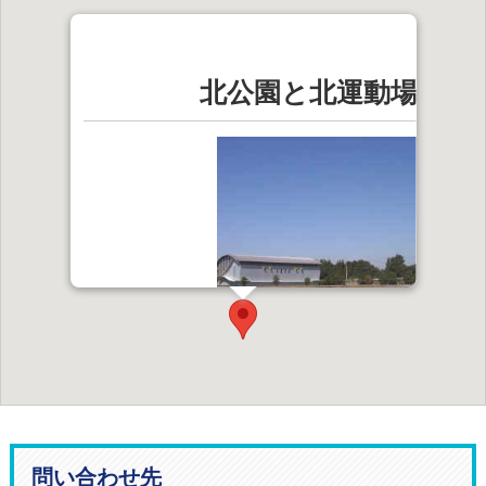
北公園と北運動場体育
住所 益子町大字大沢3535番地1
電話 0285-72-9710
ルート案内
問い合わせ先