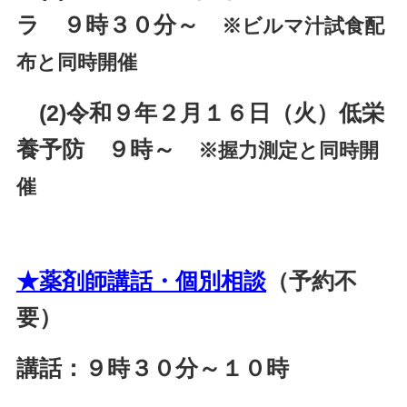
ラ ９時３０分～
※ビルマ汁試食配
布と同時開催
(2)令和９年２月１６日（火）低栄
養予防 ９時～
※握力測定と同時開
催
★薬剤師講話・個別相談
（予約不
要）
講話：９時３０分～１０時