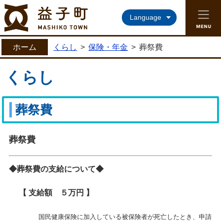
益子町ホームページ
Language
ホーム
くらし
>
保険・年金
>
葬祭費
くらし
葬祭費
葬祭費
◆葬祭費の支給について◆
【 支給額 ５万円 】
国民健康保険に加入している被保険者が死亡したとき、申請