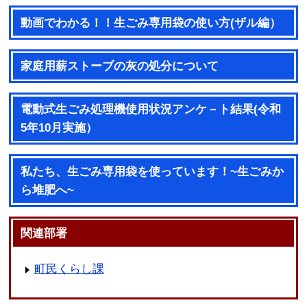
動画でわかる！！生ごみ専用袋の使い方(ザル編）
家庭用薪ストーブの灰の処分について
電動式生ごみ処理機使用状況アンケ－ト結果(令和
5年10月実施）
私たち、生ごみ専用袋を使っています！~生ごみか
ら堆肥へ~
関連部署
町民くらし課