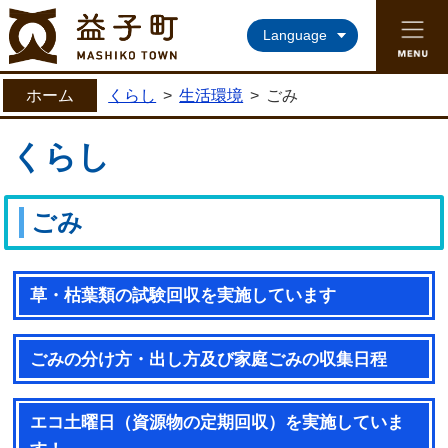
益子町ホームページ
Language
ホーム
くらし
>
生活環境
>
ごみ
くらし
ごみ
草・枯葉類の試験回収を実施しています
ごみの分け方・出し方及び家庭ごみの収集日程
エコ土曜日（資源物の定期回収）を実施していま