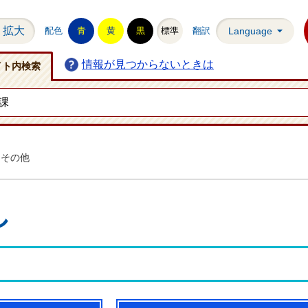
拡大
配色
青
黄
黒
標準
翻訳
Language
情報が見つからないときは
イト内検索
その他
し