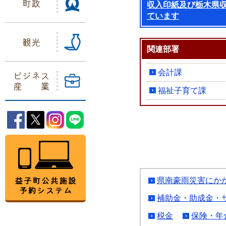
町政
収入印紙及び栃木県
ています
観光
関連部署
会計課
ビジネス
産業
福祉子育て課
益子町Facebook
益子町Twitter
益子町Instagram
益子町LINE
益子町公共施設予約システム
県南豪雨災害にか
補助金・助成金・
税金
保険・年