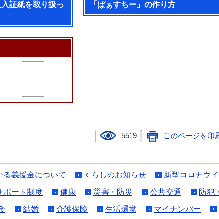
収入証紙を取り扱っ
「ぱぁすちー」の作り方
5519
このページを印
かる義援金について
くらしのお知らせ
新型コロナウイ
サポート制度
健康
災害・防災
公共交通
防犯
金
結婚
介護保険
生活環境
マイナンバー