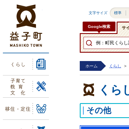
益子町ホームページ
文字サイズ
標準
Google検索
サ
くらし
ホーム
くらし
>
子育て
教育
くら
文化
移住・定住
その他