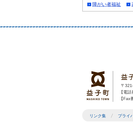
障がい者福祉
益
〒32
【電話番
【Fax番
リンク集
プライ