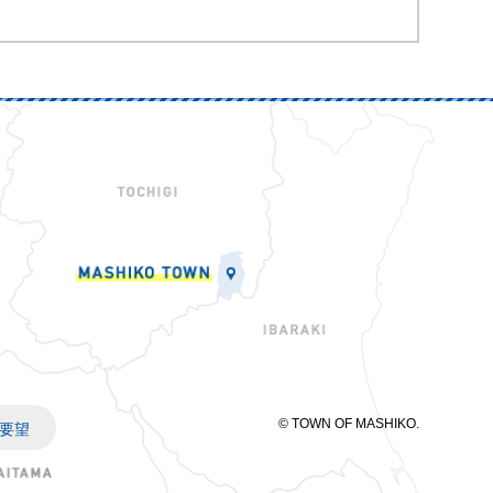
© TOWN OF MASHIKO.
要望