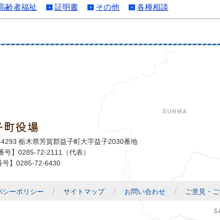
高齢者福祉
証明書
その他
各種相談
子町役場
益子町
1-4293 栃木県芳賀郡益子町大字益子2030番地
号】0285-72-2111（代表）
号】0285-72-6430
バシーポリシー
サイトマップ
お問い合わせ
ご意見・ご