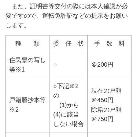
また、証明書等交付の際には本人確認が必
要ですので、運転免許証などの提示をお願い
します。
種 類
委 任 状
手 数 料
住民票の写し
○
＠200円
等※1
○下記※2
現在の戸籍
の
戸籍謄抄本等
＠450円
(1)から
※2
除籍の戸籍
(4)に該当
＠750円
しない場合