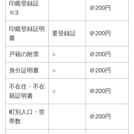
印鑑登録証
＠200円
※3
印鑑登録証明
要登録証
＠200円
書
戸籍の附票
○
＠200円
身分証明書
○
＠200円
不在住・不在
○
＠200円
籍証明書
町別人口・世
＠200円
帯数