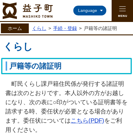
益子町ホームページ
Language
ホーム
くらし
>
手続・登録
>
戸籍等の諸証明
くらし
戸籍等の諸証明
町民くらし課戸籍住民係が発行する諸証明
書は次のとおりです。
本人以外の方がお越し
になり、次の表に○印がついている証明書等を
請求する時、委任状が必要となる場合があり
ます。委任状については
こちら(PDF)
をご利
用ください。