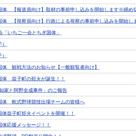
国体 【報道員向け】取材の事前申し込みを開始します※締め
国体 【視察員向け】行政による視察の事前申し込みを開始し
大会「いちご一会とちぎ国体」
子）
子）
国体 観戦方法のお知らせ【一般観覧者向け】
国体 益子町の炬火が誕生！！
田知家と阿野全成事件」のご報告
国体 軟式野球競技出場チームの皆様へ
国体益子町炬火イベントを開催！！
国体応援メッセージ！！