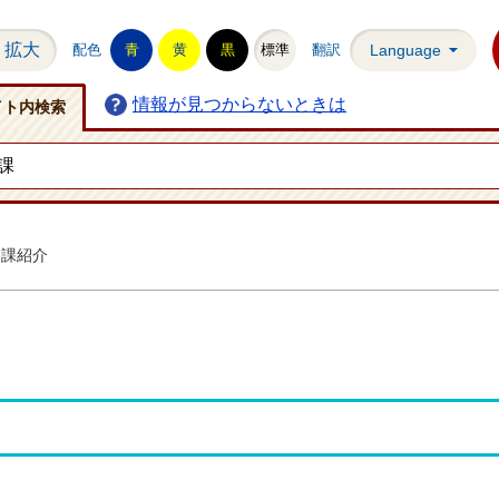
拡大
配色
青
黄
黒
標準
翻訳
Language
情報が見つからないときは
イト内検索
各課紹介