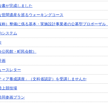
告書が完成しました
な世間遺産を巡るウォーキングコース
仮称）整備に係る基本・実施設計事業者の公募型プロポーザル
約システム
介
央公民館・町民会館）
計画
ュースレター
ティア養成講座」（文科省認定）を受講しませんか
陸上競技場
共同参画プラン