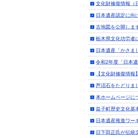
文化財修復情報（
日本遺産認定に向
古地図を公開しま
栃木県文化功労者
日本遺産「かさま
令和2年度「日本
【文化財修復情報
芦沼石をたどりま
本ホームページに
益子町歴史文化基
日本遺産推進ワー
日下田正氏が伝統