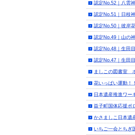
認定No.52｜八雲
認定No.51｜日枝
認定No.50｜彼岸
認定No.49｜山
認定No.48｜生田
認定No.47｜生田
ましこの図書室 
花いっぱい運動！
日本遺産推進ワー
益子町国体応援ポ
かさましこ日本遺
いちご一会とちぎ