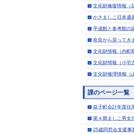
文化財修復情報（
かさましこ日本遺
平成館と参考館の
奈良から戻ってき
文化財情報（内町
文化財情報（小宅
文化財修理情報（
課のページ一覧
益子町会計年度任
第４期ましこ男女
25歳同窓会支援