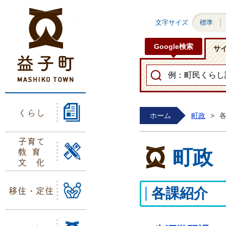
益子町ホームページ
文字サイズ
標準
Google検索
サ
くらし
ホーム
町政
>
子育て
教育
町政
文化
移住・定住
各課紹介