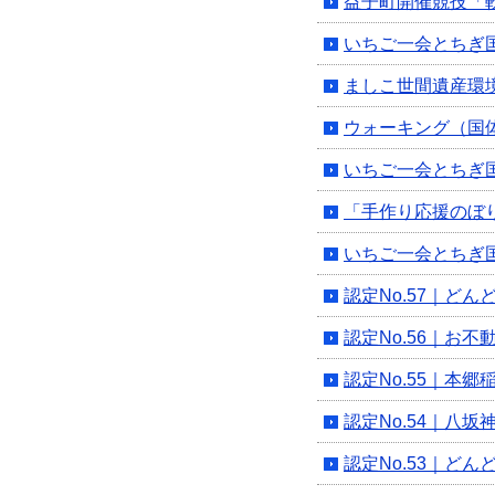
益子町開催競技「
いちご一会とちぎ
ましこ世間遺産環
ウォーキング（国
いちご一会とちぎ
「手作り応援のぼ
いちご一会とちぎ
認定No.57｜ど
認定No.56｜お
認定No.55｜本郷
認定No.54｜八
認定No.53｜ど