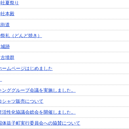
神社夏祭り
神社本殿
花街道
の神祭礼（どんど焼き）
目城跡
目古墳群
ホームページはじめました
！
キンググループ会議を実施しました。
ロシャツ販売について
産活性化協議会総会を開催しました。
国体益子町実行委員会への協賛について