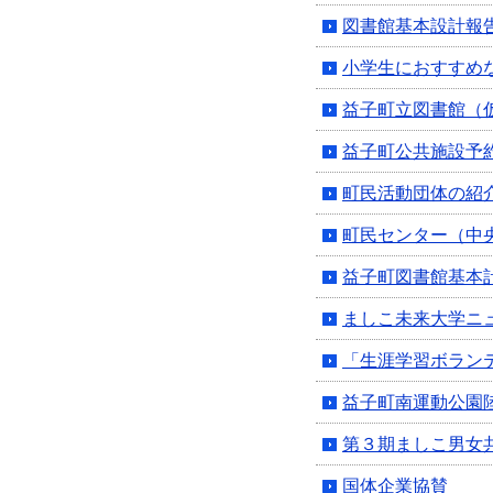
図書館基本設計報
小学生におすすめ
益子町立図書館（
益子町公共施設予
町民活動団体の紹
町民センター（中
益子町図書館基本
ましこ未来大学ニ
「生涯学習ボラン
益子町南運動公園
第３期ましこ男女
国体企業協賛