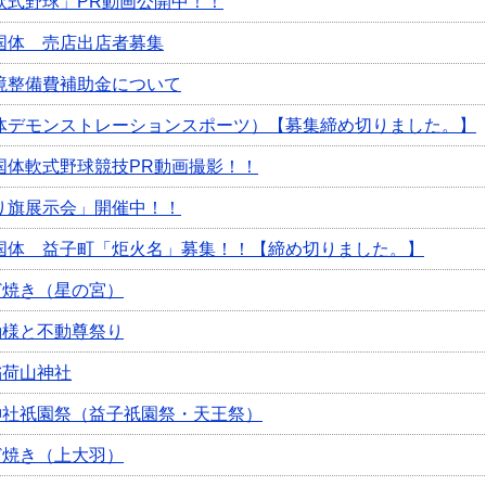
軟式野球」PR動画公開中！！
国体 売店出店者募集
境整備費補助金について
体デモンストレーションスポーツ）【募集締め切りました。】
国体軟式野球競技PR動画撮影！！
り旗展示会」開催中！！
国体 益子町「炬火名」募集！！【締め切りました。】
んど焼き（星の宮）
不動様と不動尊祭り
稲荷山神社
坂神社祇園祭（益子祇園祭・天王祭）
んど焼き（上大羽）