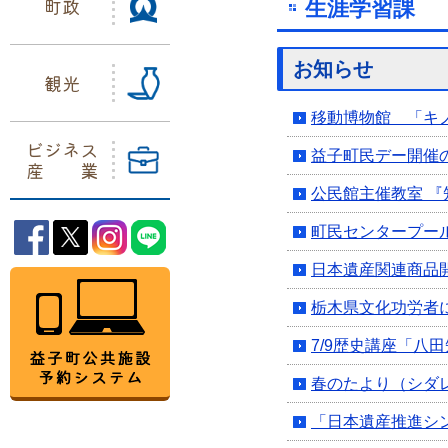
町政
生涯学習課
お知らせ
観光
移動博物館 「キ
ビジネス
益子町民デー開催の
産業
公民館主催教室 
町民センタープール一
益子町Facebook
益子町Twitter
益子町Instagram
益子町LINE
日本遺産関連商品
益子町公共施設予約システム
栃木県文化功労者
7/9歴史講座「八
春のたより（シダ
「日本遺産推進シ