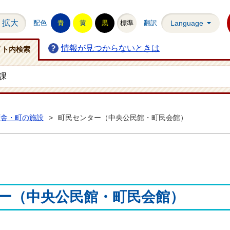
拡大
配色
青
黄
黒
標準
翻訳
Language
情報が見つからないときは
イト内検索
庁舎・町の施設
>
町民センター（中央公民館・町民会館）
ー（中央公民館・町民会館）