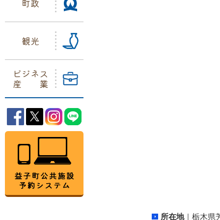
町政
観光
ビジネス
産業
益子町Facebook
益子町Twitter
益子町Instagram
益子町LINE
益子町公共施設予約システム
所在地
｜栃木県芳