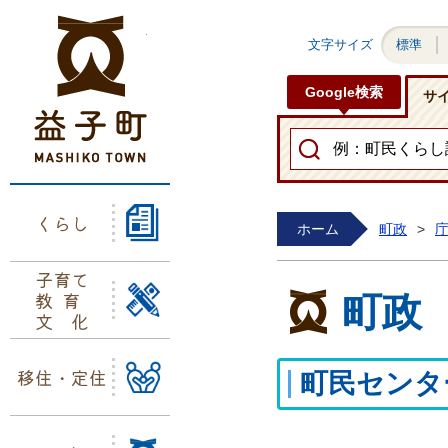
益子町ホームページ
文字サイズ
標準
Google検索
サ
くらし
ホーム
町政
>
子育て
教育
町政
文化
移住・定住
町民センタ