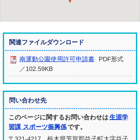
住所 益子町大字長堤472番地
電話 0285-72-7985
ルート案内
関連ファイルダウンロード
南運動公園使用許可申請書
PDF形式
／102.59KB
問い合わせ先
このページに関するお問い合わせは
生涯学
習課 スポーツ振興係
です。
〒321-4217 栃木県芳賀郡益子町大字益子