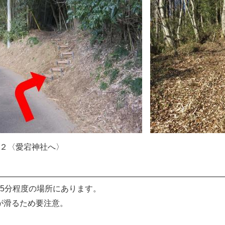
宕神社へ〉 ３〈愛宕
15分程度の場所にあります。
が滑るため要注意。