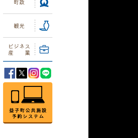
町政
観光
ビジネス
産業
益子町Facebook
益子町Twitter
益子町Instagram
益子町LINE
益子町公共施設予約システム