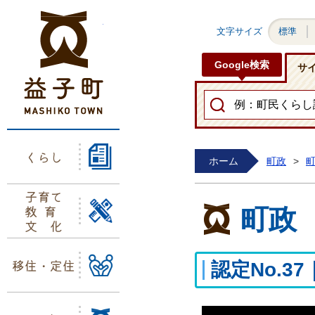
益子町ホームページ
文字サイズ
標準
Google検索
サ
くらし
ホーム
町政
>
子育て
教育
町政
文化
移住・定住
認定No.3