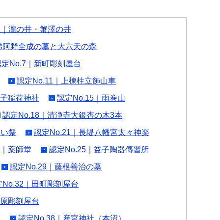
.1｜瀧の井・蟹澤の井
の弟阿野全成の墓と大六天の森
認定No.7｜新町彫刻屋台
認定No.11｜上棟柱立飾山車
益子稲荷神社
認定No.15｜雨巻山
認定No.18｜清浄寺大銀杏の木3本
さい祭
認定No.21｜長堤八幡宮太々神楽
24｜薬師堂
認定No.25｜益子陶器傳習所
認定No.29｜藤根善治の墓
No.32｜田町彫刻屋台
5｜原彫刻屋台
）
認定No.38｜産宮神社（本沼）