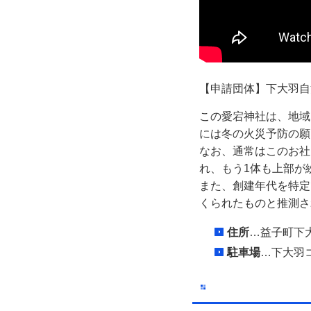
【申請団体】下大羽自
この愛宕神社は、地域
には冬の火災予防の願
なお、通常はこのお社
れ、もう1体も上部が
また、創建年代を特定
くられたものと推測さ
住所
…益子町下大
駐車場
…下大羽