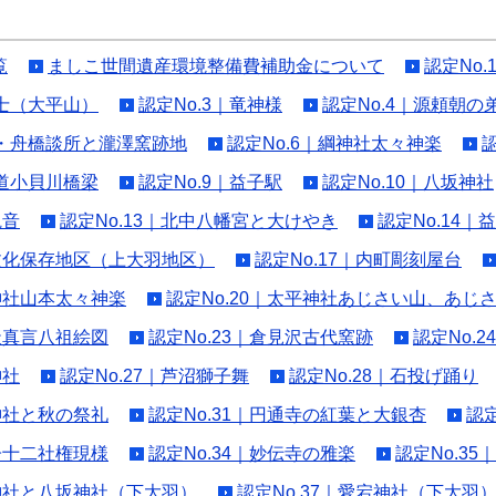
覧
ましこ世間遺産環境整備費補助金について
認定No
富士（大平山）
認定No.3｜竜神様
認定No.4｜源頼朝
院・舟橋談所と瀧澤窯跡地
認定No.6｜綱神社太々神楽
鐵道小貝川橋梁
認定No.9｜益子駅
認定No.10｜八坂神社
観音
認定No.13｜北中八幡宮と大けやき
認定No.14｜
史文化保存地区（上大羽地区）
認定No.17｜内町彫刻屋台
島神社山本太々神楽
認定No.20｜太平神社あじさい山、あじ
二天真言八祖絵図
認定No.23｜倉見沢古代窯跡
認定No.
神社
認定No.27｜芦沼獅子舞
認定No.28｜石投げ踊り
宕神社と秋の祭礼
認定No.31｜円通寺の紅葉と大銀杏
認定
益子十二社権現様
認定No.34｜妙伝寺の雅楽
認定No.3
龗神社と八坂神社（下大羽）
認定No.37｜愛宕神社（下大羽