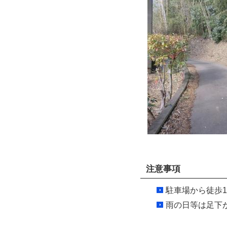
２〈愛
注意事項
駐車場から徒歩
雨の日等は足下