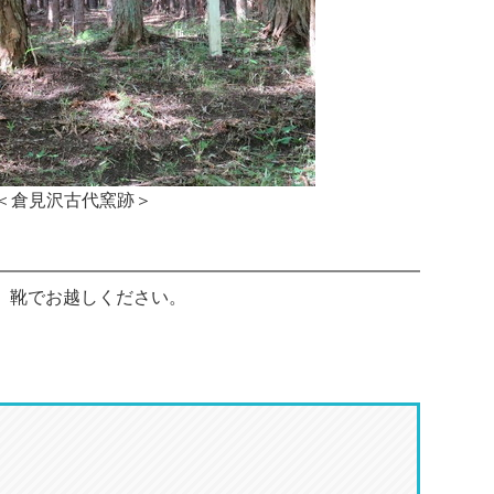
＜
倉見沢古代窯跡
＞
、靴でお越しください。