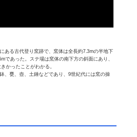
ある古代登り窯跡で、窯体は全長約7.3mの半地下
1.6mであった。ステ場は窯体の南下方の斜面にあり、
大きかったことがわかる。
鉢、甕、壺、土錘などであり、9世紀代には窯の操