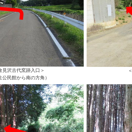
倉見沢古代窯跡入口＞
生公民館から南の方角）