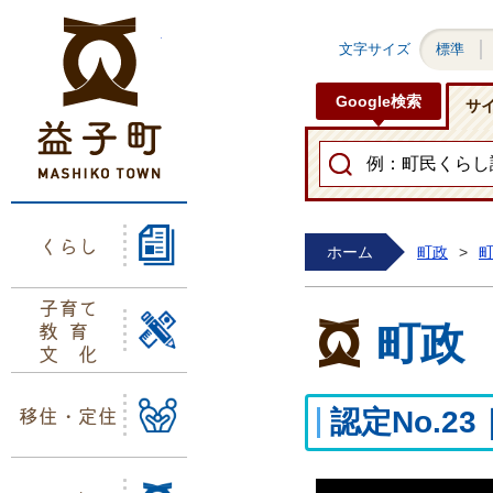
益子町ホームページ
文字サイズ
標準
Google検索
サ
くらし
ホーム
町政
>
子育て
教育
町政
文化
移住・定住
認定No.2