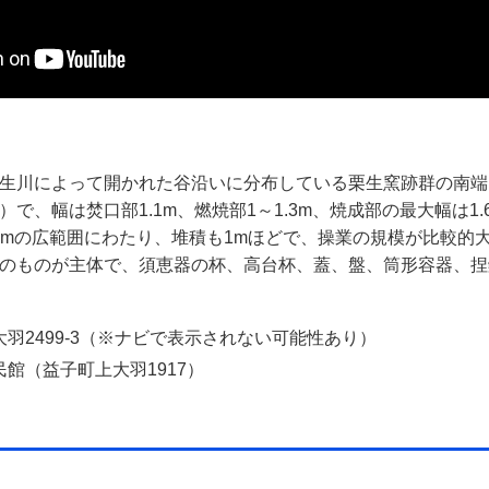
生川によって開かれた谷沿いに分布している栗生窯跡群の南端に
で、幅は焚口部1.1m、燃焼部1～1.3m、焼成部の最大幅は
13mの広範囲にわたり、堆積も1mほどで、操業の規模が比較的
のものが主体で、須恵器の杯、高台杯、蓋、盤、筒形容器、捏
羽2499-3（※ナビで表示されない可能性あり）
館（益子町上大羽1917）