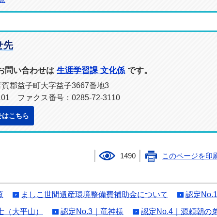
せ先
お問い合わせは
生涯学習課 文化係
です。
県芳賀郡益子町大字益子3667番地3
101 ファクス番号：0285-72-3110
せはこちら
1490
このページを印
覧
ましこ世間遺産環境整備費補助金について
認定No
富士（大平山）
認定No.3｜竜神様
認定No.4｜源頼朝