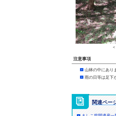
＜
注意事項
山林の中にあり
雨の日等は足下
関連ペー
ましこ世間遺産一