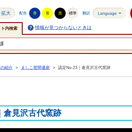
拡大
配色
青
黄
黒
標準
翻訳
Language
情報が見つからないときは
イト内検索
町の紹介
>
ましこ世間遺産
>
認定No.23｜倉見沢古代窯跡
3｜倉見沢古代窯跡