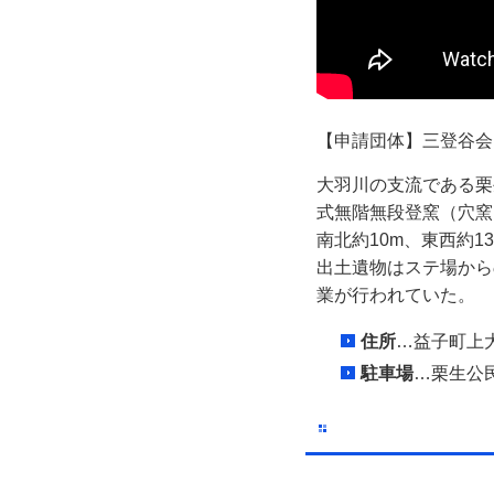
【申請団体】三登谷会
大羽川の支流である栗
式無階無段登窯（穴窯）
南北約10m、東西約
出土遺物はステ場から
業が行われていた。
住所
…益子町上大
駐車場
…栗生公民