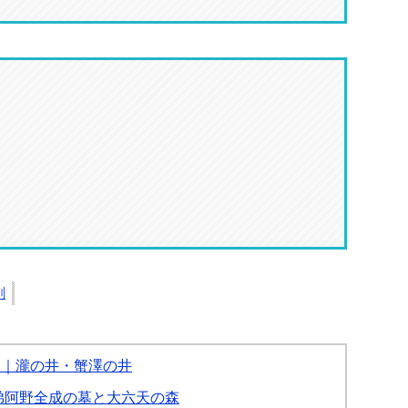
刷
.1｜瀧の井・蟹澤の井
の弟阿野全成の墓と大六天の森