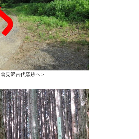
＜
倉見沢古代窯跡へ
＞