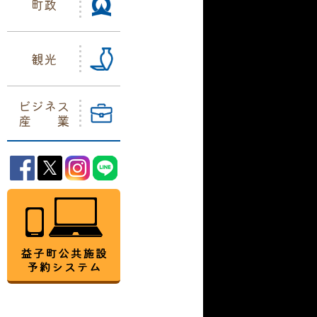
町政
観光
ビジネス
産業
益子町Facebook
益子町Twitter
益子町Instagram
益子町LINE
益子町公共施設予約システム