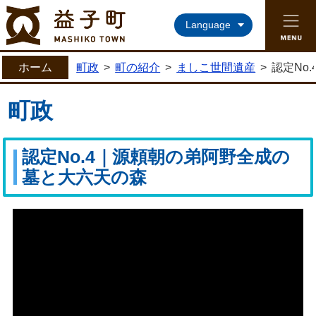
益子町ホームページ
Language
ホーム
町政
>
町の紹介
>
ましこ世間遺産
>
認定No
町政
認定No.4｜源頼朝の弟阿野全成の
墓と大六天の森