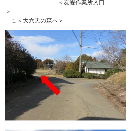
＜友愛作業所入口
＞
１＜大六天の森へ＞