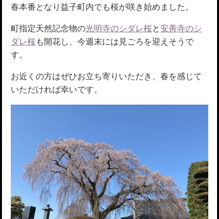
春本番となり益子町内でも桜が咲き始めました。
町指定天然記念物の
光明寺のシダレ桜
と
安善寺のシ
ダレ桜
も開花し、今週末には見ごろを迎えそうで
す。
お近くの方はぜひお立ち寄りいただき、春を感じて
いただければ幸いです。