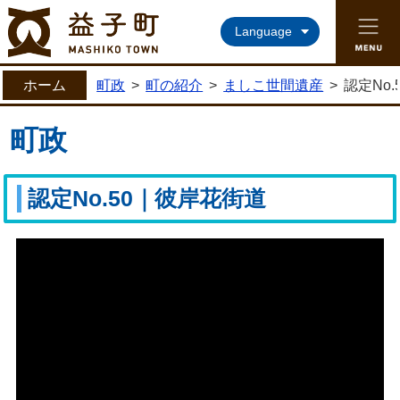
益子町ホームページ
Language
ホーム
町政
>
町の紹介
>
ましこ世間遺産
>
認定No
町政
認定No.50｜彼岸花街道