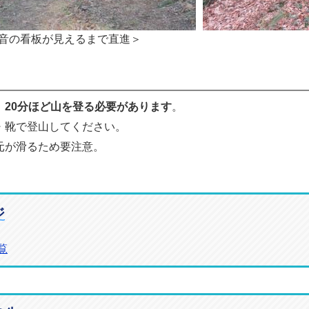
観音の看板が見えるまで直進＞
、
20分ほど山を登る必要があります
。
・靴で登山してください。
元が滑るため要注意。
ジ
覧