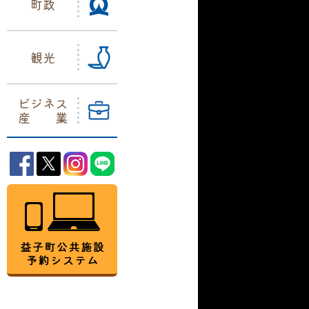
町政
観光
ビジネス
産業
益子町Facebook
益子町Twitter
益子町Instagram
益子町LINE
益子町公共施設予約システム