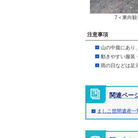
7＜東向
注意事項
山の中腹にあり
動きやすい服装
雨の日などは足
関連ペー
ましこ世間遺産一