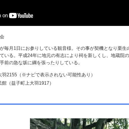
会
が毎月1日にお参りしている観音様。その事が契機となり栗生
ている。平成24年に地元の有志により祠を新しくし、地蔵院
手前の急な坂に綱を張ったりしている。
大羽2155（※ナビで表示されない可能性あり）
館（益子町上大羽1917）