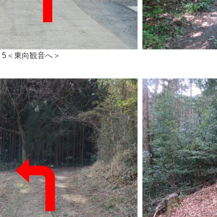
5＜東向観音へ＞