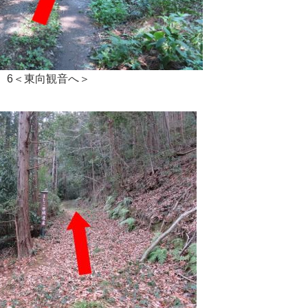
6＜東向観音へ＞