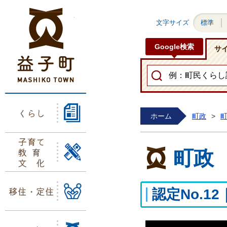
益子町ホームページ
文字サイズ
標準
Google検索
サ
くらし
ホーム
町政
>
子育て
教育
町政
文化
移住・定住
認定No.1