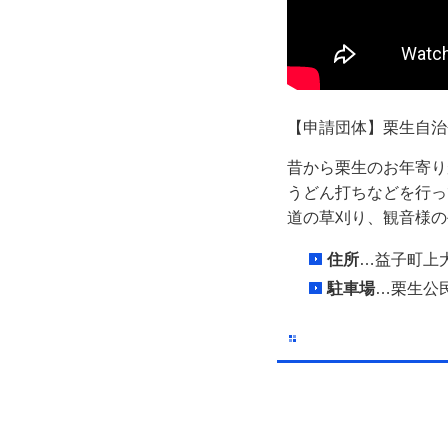
【申請団体】栗生自治
昔から栗生のお年寄り
うどん打ちなどを行っ
道の草刈り、観音様の
住所
…益子町上
駐車場
…栗生公民