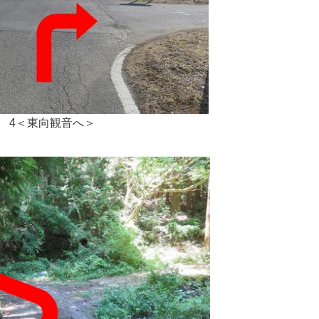
4＜東向観音へ＞