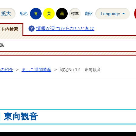
拡大
配色
青
黄
黒
標準
翻訳
Language
情報が見つからないときは
イト内検索
町の紹介
>
ましこ世間遺産
>
認定No.12｜東向観音
2｜東向観音