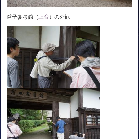
益子参考館（
上台
）の外観