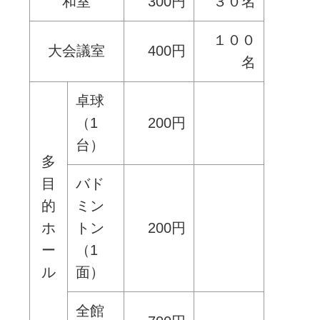
和室
300円
３０名
１００
大会議室
400円
名
卓球
（1
200円
台）
多
目
バド
的
ミン
ホ
トン
200円
ー
（1
ル
面）
全館