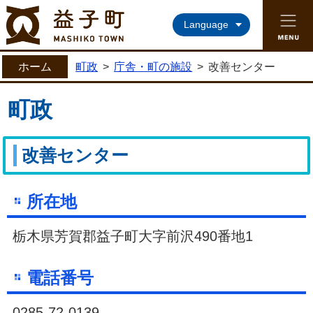
益子町ホームページ
Language
ホーム
町政
>
庁舎・町の施設
>
改善センター
町政
改善センター
所在地
栃木県芳賀郡益子町大字前沢490番地1
電話番号
0285-72-0139