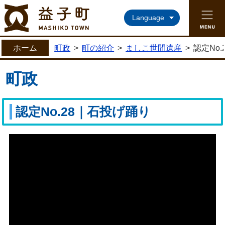
益子町ホームページ
Language
ホーム
町政
>
町の紹介
>
ましこ世間遺産
>
認定No
町政
認定No.28｜石投げ踊り