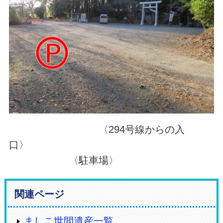
〈294号線からの入
口〉
〈駐車場〉
関連ページ
ましこ世間遺産一覧