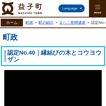
益子町ホームページ
Language
ホーム
町政
>
町の紹介
>
ましこ世間遺産
>
認定No
町政
認定No.40｜縁結びの木とコウヨウ
ザン