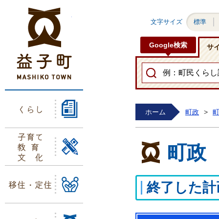
益子町ホームページ
文字サイズ
標準
Google検索
サ
くらし
ホーム
町政
>
子育て
教育
町政
文化
移住・定住
終了した計