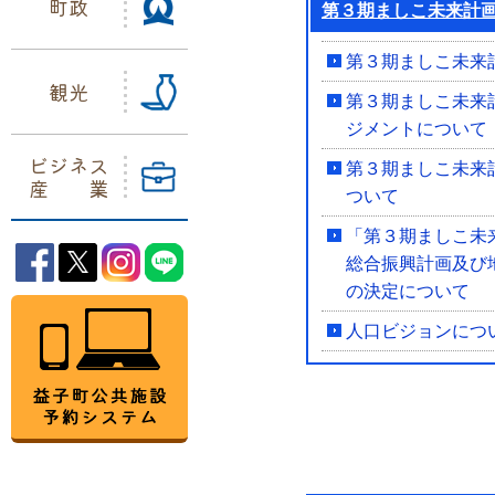
町政
第３期ましこ未来計
第３期ましこ未来
観光
第３期ましこ未来
ジメントについて
ビジネス
第３期ましこ未来
産業
ついて
「第３期ましこ未
益子町Facebook
益子町Twitter
益子町Instagram
益子町LINE
総合振興計画及び
の決定について
益子町公共施設予約システム
人口ビジョンにつ