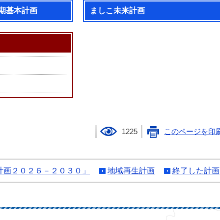
期基本計画
ましこ未来計画
1225
このページを印
計画２０２６－２０３０」
地域再生計画
終了した計画