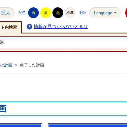
拡大
配色
青
黄
黒
標準
翻訳
Language
情報が見つからないときは
イト内検索
町の計画
>
終了した計画
画