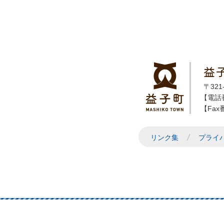
益
〒32
【電話番
【Fax番
リンク集
プライ