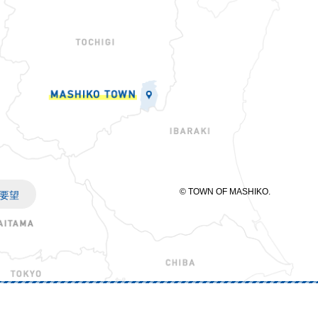
© TOWN OF MASHIKO.
要望