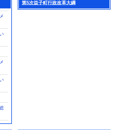
第5次益子町行政改革大綱
メ
い
メ
い
総