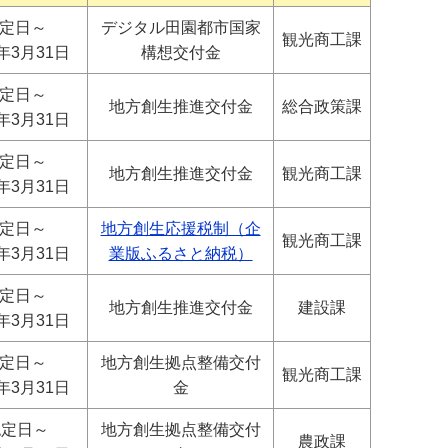
定日～
デジタル田園都市国家
観光商工課
7年3月31日
構想交付金
定日～
地方創生推進交付金
総合政策課
5年3月31日
定日～
地方創生推進交付金
観光商工課
4年3月31日
定日～
地方創生応援税制（企
観光商工課
6年3月31日
業版ふるさと納税）
定日～
地方創生推進交付金
建設課
4年3月31日
定日～
地方創生拠点整備交付
観光商工課
6年3月31日
金
定日～
地方創生拠点整備交付
農政課