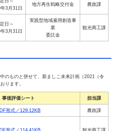
定日～
地方再生戦略交付金
農政課
9年3月31日
実践型地域雇用創造事
定日～
業
観光商工課
9年3月31日
委託金
中のものと併せて、新ましこ未来計画（2021（令
ております。
事後評価シート
担当課
DF形式／129.12KB
農政課
DF形式／114.41KB
観光商工課