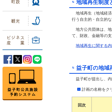
町政
地域再生制度
地域再生（地域経済
行う自主的・自立的な
観光
地方公共団体は、地
て、財政、金融等の支
ビジネス
産業
地域再生に関する内
益子町Facebook
益子町Twitter
益子町Instagram
益子町LINE
益子町の地域
益子町公共施設予約システム
益子町が提出し、内
計画の名称をク
回次