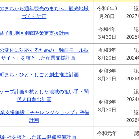
のまちから通年観光のまちへ」観光地域
令和6年3
認
づくり計画
月28日
202
令和4年
認
益子町地区別戦略策定支援計画
3月30日
202
の変化に対応するための「独自モール型
令和3年
認
C サイト」を核とした産業支援計画
8月20日
202
令和3年
認
町まち・ひと・しごと創生推進計画
3月31日
202
ケープ計画を核とした地域の担い手・関
認
係人口創出計画
202
令和3年
3月30日
起業支援施設「チャレンジショップ」整備
認
計画
202
令和元年
認
域商社を核とした加工拠点整備計画