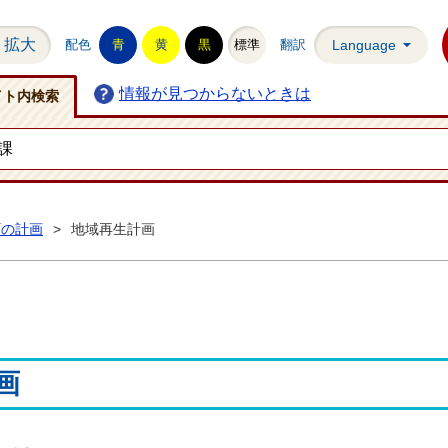
拡大
配色
青
黄
黒
標準
翻訳
Language
情報が見つからないときは
イト内検索
町の計画
>
地域再生計画
画