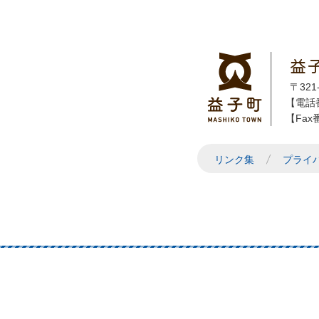
益
〒32
【電話番
【Fax番
リンク集
プライ