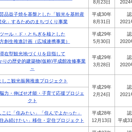
8月23日
202
芸品益子焼を基盤とした「観光を基幹産
平成30年
認
業化」するためのまちづくり事業
8月31日
202
ツール・ド・とちぎを核とした
平成29年
認
方創生推進計画（広域連携事業）
5月30日
202
滞在型観光地づくりを目指して
平成29年
認
かりの歴史的建築物(仮称)平成館改修事業
3月28日
202
～
ましこ観光振興推進プロジェクト
平成29年
認
脳力・伸ばせ才能・子育て応援プロジェ
2月24日
202
クト
しこに「住みたい」「住んでよかった」
平成28年
認
住み続けたい」移住・定住プロジェクト
12月13日
平成3