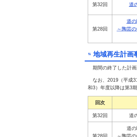
第32回
道
道の
第28回
～陶芸の
地域再生計画
期間の終了した計画
なお、2019（平成
和3）年度以降は第3
回次
第32回
道
道の
第28回
～陶芸の