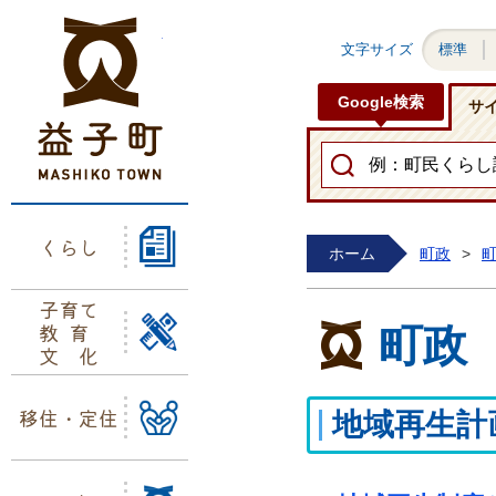
益子町ホームページ
文字サイズ
標準
Google検索
サ
くらし
ホーム
町政
>
子育て
教育
町政
文化
移住・定住
地域再生計