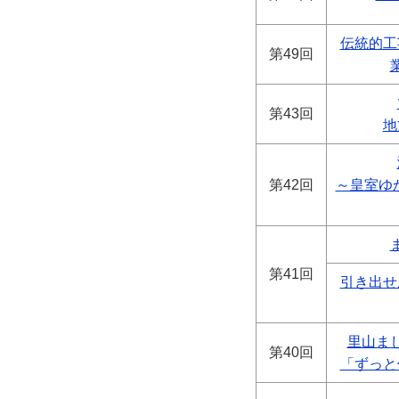
伝統的工
第49回
第43回
地
第42回
～皇室ゆ
第41回
引き出せ
里山ま
第40回
「ずっと