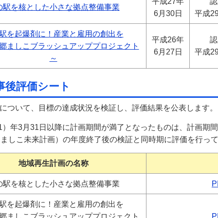
平成27年
認
の駅を核とした小さな拠点整備事業
6月30日
平成2
駅を起爆剤に！産業と雇用の創出を
平成26年
認
郷ましこブラッシュアッププロジェクト
6月27日
平成2
～
事後評価シート
について、目標の達成状況を検証し、評価結果を公表します。
31）年3月31日以降に計画期間が満了となったものは、計画期間
期ましこ未来計画）の年度終了後の検証と同時期に評価を行っ
地域再生計画の名称
の駅を核とした小さな拠点整備事業
P
駅を起爆剤に！産業と雇用の創出を
郷ましこブラッシュアッププロジェクト
P