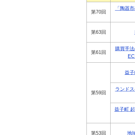
「陶器市
第70回
第63回
購買手法
第61回
E
益子
ランドス
第59回
益子町 
第53回
地