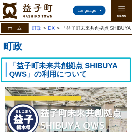
益子町ホームページ
Language
ホーム
町政
>
DX
>
「益子町未来共創拠点 SHIBUY
町政
「益子町未来共創拠点 SHIBUYA
QWS」の利用について