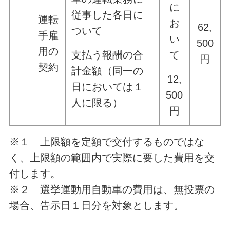
に
従事した各日に
運転
お
62,
ついて
手雇
い
500
用の
て
支払う報酬の合
円
契約
計金額（同一の
12,
日においては１
500
人に限る）
円
※１ 上限額を定額で交付するものではな
く、上限額の範囲内で実際に要した費用を交
付します。
※２ 選挙運動用自動車の費用は、無投票の
場合、告示日１日分を対象とします。