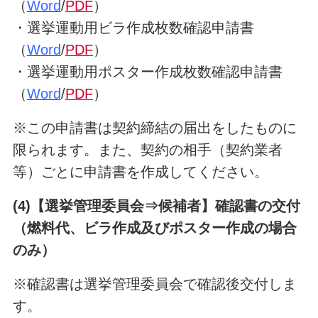
（
Wor
d
/
PDF
）
・選挙運動用ビラ作成枚数確認申請書
（
Word
/
PDF
）
・選挙運動用ポスター作成枚数確認申請書
（
Word
/
PDF
）
※この申請書は契約締結の届出をしたものに
限られます。また、契約の相手（契約業者
等）ごとに申請書を作成してください。
(4)【選挙管理委員会⇒候補者】確認書の交付
（燃料代、ビラ作成及びポスター作成の場合
のみ）
※確認書は選挙管理委員会で確認後交付しま
す。