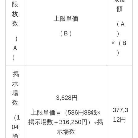
限
額
枚
上限単価
数
（Ａ
（Ｂ）
）
（
×（Ｂ
Ａ
）
）
掲
示
場
3,628円
数
377,3
上限単価＝（586円88銭×
（1
12円
掲示場数＋316,250円）÷掲
04
示場数
箇