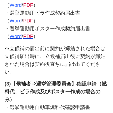
（
W
o
rd
/
PDF
）
・選挙運動用ビラ作成契約届出書
（
W
o
rd
/
PDF
）
・選挙運動用ポスター作成契約届出書
（
Word
/
PDF
）
※立候補の届出前に契約が締結された場合は
立候補届出時に、立候補届出後に契約が締結
された場合は契約後直ちに届け出てくださ
い。
(3)【候補者⇒選挙管理委員会】確認申請（燃
料代、ビラ作成及びポスター作成の場合の
み）
・選挙運動用自動車燃料代確認申請書