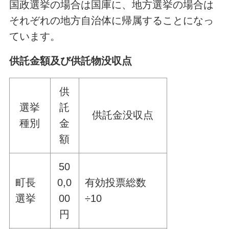
国政選挙の場合は国庫に、地方選挙の場合は
それぞれの地方自治体に帰属することになっ
ています。
供託金額及び供託物没収点
供
選挙
託
供託金没収点
種別
金
額
50
町長
0,0
有効投票総数
選挙
00
÷10
円