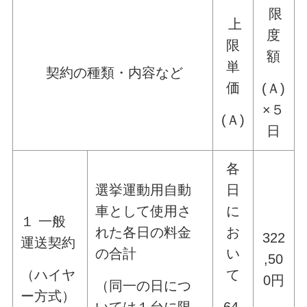
限
上
度
限
額
単
契約の種類・内容など
価
(Ａ)
×５
(Ａ)
日
各
選挙運動用自動
日
車として使用さ
に
１ 一般
れた各日の料金
お
322
運送契約
の合計
い
,50
て
（ハイヤ
0円
（同一の日につ
ー方式）