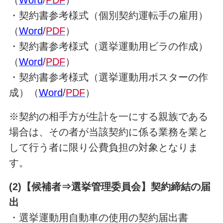
（
Word
/
PDF
）
・契約書参考様式（個別契約運転手の雇用）
（
Word
/
PDF
）
・契約書参考様式（選挙運動用ビラの作成）
（
Word
/
PDF
）
・契約書参考様式（選挙運動用ポスターの作
成）（
Word
/
PDF
）
※契約の相手方が生計を一にする親族である
場合は、その者が当該契約に係る業務を業と
して行う者に限り公費負担の対象となりま
す。
(2)【候補者⇒選挙管理委員会】契約締結の届
出
・選挙運動用自動車の使用の契約届出書