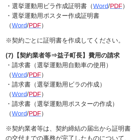
・選挙運動用ビラ作成証明書（
Word
/
PDF
）
・選挙運動用ポスター作成証明書
（
Word
/
PDF
）
※契約ごとに証明書を作成してください。
(7)【契約業者等⇒益子町長】費用の請求
・請求書（選挙運動用自動車の使用）
（
Word
/
PDF
）
・請求書（選挙運動用ビラの作成）
（
Word
/
PDF
）
・請求書（選挙運動用ポスターの作成）
（
Word
/
PDF
）
※契約業者等は、契約締結の届出から証明書
の交付までの事務が完了したものについて、