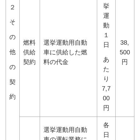
挙
２
運
そ
動
１
の
燃料
選挙運動用自動
38,
日
他
供給
車に供給した燃
500
あ
契約
料の代金
円
の
た
り
契
7,7
約
00
円
各
選挙運動用自動
日
車の運転業務に