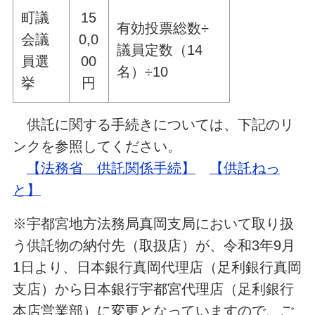
町議
15
有効投票総数÷
会議
0,0
議員定数（14
員選
00
名）÷10
挙
円
供託に関する手続きについては、下記のリ
ンクを参照してください。
【法務省 供託関係手続】
【供託ねっ
と】
※宇都宮地方法務局真岡支局において取り扱
う供託物の納付先（取扱店）が、令和3年9月
1日より、日本銀行真岡代理店（足利銀行真岡
支店）から日本銀行宇都宮代理店（足利銀行
本店営業部）に変更となっていますので、ご