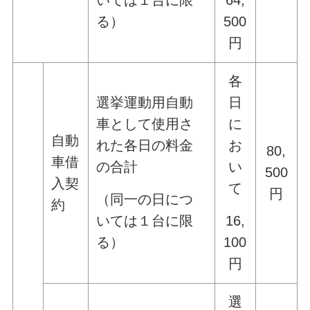
いては１台に限
64,
る）
500
円
各
選挙運動用自動
日
車として使用さ
に
自動
れた各日の料金
お
80,
車借
の合計
い
500
入契
て
円
（同一の日につ
約
いては１台に限
16,
る）
100
円
選