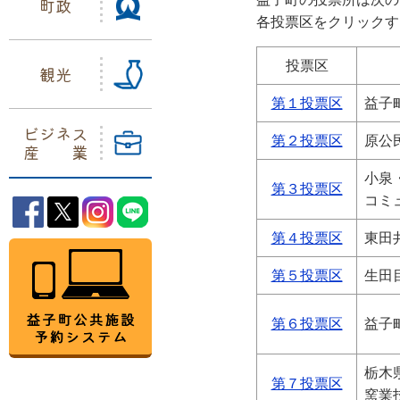
町政
各投票区をクリックす
投票区
観光
第１投票区
益子
ビジネス
第２投票区
原公
産業
小泉
第３投票区
コミ
益子町Facebook
益子町Twitter
益子町Instagram
益子町LINE
第４投票区
東田
益子町公共施設予約システム
第５投票区
生田
第６投票区
益子
栃木
第７投票区
窯業