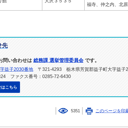
り館
大沢３５３５
福寺、
仲之内、北原
せ先
お問い合わせは
総務課 選挙管理委員会
です。
益子2030番地
〒321-4293 栃木県芳賀郡益子町大字益子2
824 ファクス番号：0285-72-6430
せはこちら
5351
このページを印