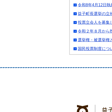
令和8年4月12日
益子町長選挙の立
投票立会人を募集
令和２年８月から
選挙権・被選挙権
国民投票制度につ
益