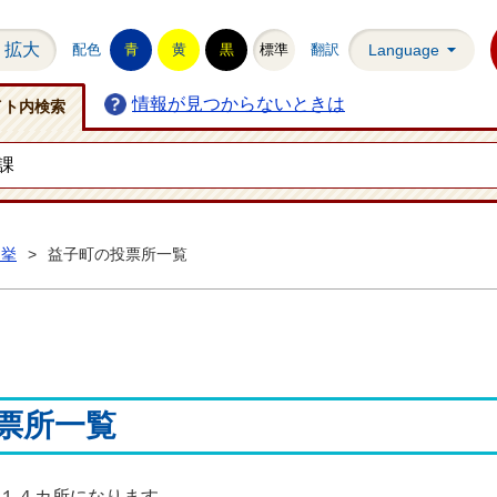
拡大
配色
青
黄
黒
標準
翻訳
Language
情報が見つからないときは
イト内検索
選挙
>
益子町の投票所一覧
票所一覧
１４カ所になります。