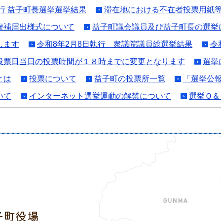
執行 益子町長選挙選挙結果
滞在地における不在者投票用紙
候補届出様式について
益子町議会議員及び益子町長の選挙
します
令和8年2月8日執行 衆議院議員総選挙結果
令
投票日当日の投票時間が１８時までに変更となります
選挙
とは
投票について
益子町の投票所一覧
「選挙公
いて
インターネット選挙運動の解禁について
選挙Ｑ＆
子町役場
益子町