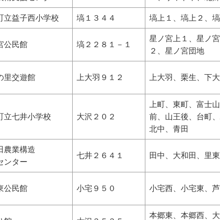
町立益子西小学校
塙１３４４
塙上１、塙上２、塙
星ノ宮上１、星ノ宮
宮公民館
塙２２８１－１
２、星ノ宮団地
の里交遊館
上大羽９１２
上大羽、栗生、下大
上町、東町、富士山
町立七井小学校
大沢２０２
前、山王後、台町、
北中、青田
田農業構造
七井２６４１
田中、大和田、里東
センター
東公民館
小宅９５０
小宅西、小宅東、芦
本郷東、本郷西、大