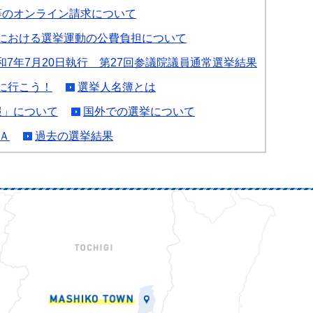
等のオンライン請求について
における選挙運動の公費負担について
和7年7月20日執行 第27回参議院議員通常選挙結果
に行こう！
選挙人名簿とは
報」について
国外での選挙について
Ａ
過去の選挙結果