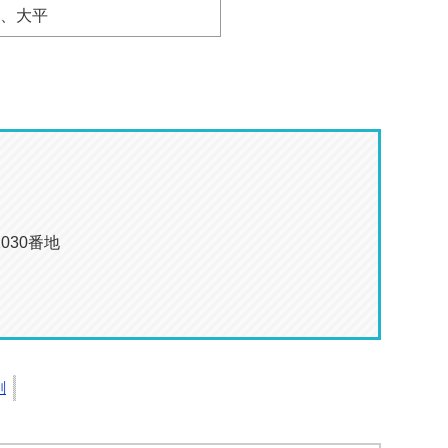
、
大平
030番地
刷