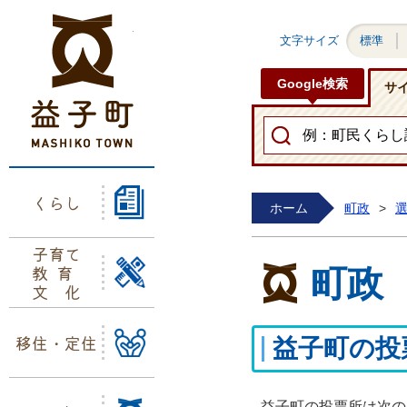
益子町ホームページ
文字サイズ
標準
Google検索
サ
くらし
ホーム
町政
>
子育て
教育
町政
文化
移住・定住
益子町の投
益子町の投票所は次の