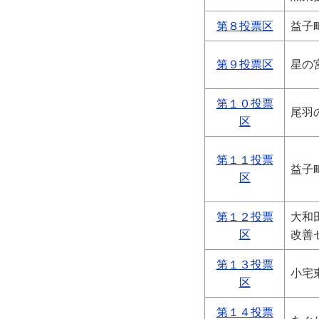
第８投票区
益子
第９投票区
星の
第１０投票
尾羽
区
第１１投票
益子
区
第１２投票
大和
区
改善
第１３投票
小宅
区
第１４投票