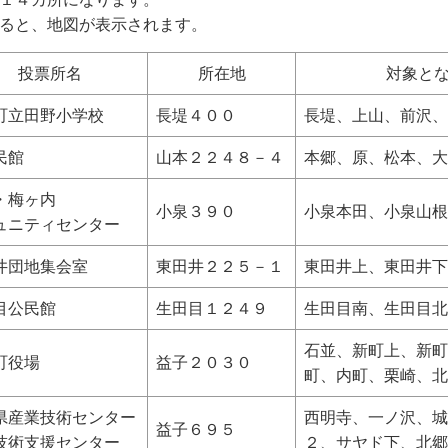
ると、地図が表示されます。
投票所名
所在地
対象と
町立田野小学校
長堤４００
長堤、上山、前沢、
民館
山本２２４８－４
本郷、原、松本、大
・梅ヶ内
小泉３９０
小泉本田、小泉山根
ュニティセンター
井団地集会室
東田井２２５－１
東田井上、東田井下
目公民館
生田目１２４９
生田目南、生田目北
石並、新町上、新町
町役場
益子２０３０
町、内町、
栗崎、北
県産業技術センター
西明寺、一ノ沢、城
益子６９５
技術支援センター
２、サヤド下、北郷