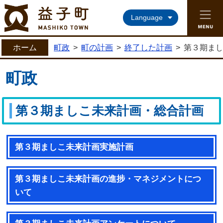
益子町ホームページ
Language
ホーム
町政
>
町の計画
>
終了した計画
>
第３期ま
町政
第３期ましこ未来計画・総合計画
第３期ましこ未来計画実施計画
第３期ましこ未来計画の進捗・マネジメントにつ
いて