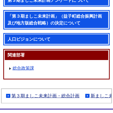
第３期ましこ未来計画アンケートについて
「第３期ましこ未来計画」（益子町総合振興計画
及び地方版総合戦略）の決定について
人口ビジョンについて
関連部署
総合政策課
第３期ましこ未来計画・総合計画
新ましこ