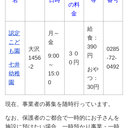
名
日時
等
番号
の料
金
給
認定
月～
食：
こど
金
390
大沢
0285
も園
３０
円
9:00
1456
-72-
０円
七井
～
-2
0492
おや
幼稚
15:0
つ：
園
0
30円
現在、事業者の募集を随時行っています。
なお、保護者のご都合で一時的にお子さんを
施設に預けたい場合、一時預かり事業・一時