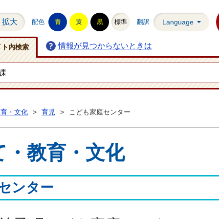
拡大
配色
青
黄
黒
標準
翻訳
Language
情報が見つからないときは
イト内検索
教育・文化
>
育児
>
こども家庭センター
て・教育・文化
センター