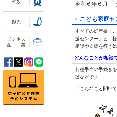
町政
「
令和６年６月
こども家庭セ
観光
すべての妊産婦・
ビジネス
援センター」と、
産業
相談や支援を行う
どんなことが相談
益子町Facebook
益子町Twitter
益子町Instagram
益子町LINE
各種手当の手続き
益子町公共施設予約システム
談など
「こんなこと聞い