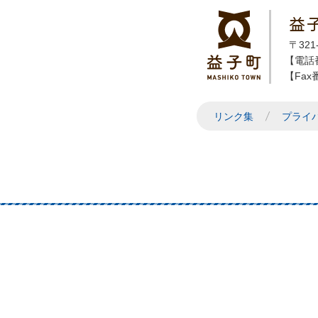
益
〒32
【電話番
【Fax番
リンク集
プライ