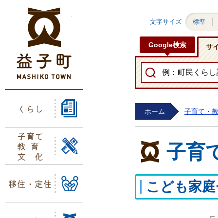
益子町ホームページ
文字サイズ
標準
Google検索
サ
くらし
ホーム
子育て・
子育て
教育
子育
文化
移住・定住
こども家庭