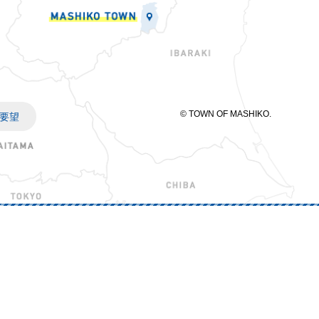
© TOWN OF MASHIKO.
要望