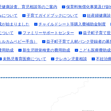
児健康診査、育児相談等のご案内
保育料無償化事業及び副
みについて
子育てガイドブックについて
妊産婦健康診
成が始まりました
チャイルドシート等購入費補助金制度
について
ファミリーサポートセンター
益子町子育て世
ェルカムベビー手当）
益子町子育て人材バンク登録者の募
費用助成
新生児聴覚検査の費用助成
こども医療費助成
未熟児養育医療について
テレホン児童相談
不妊治