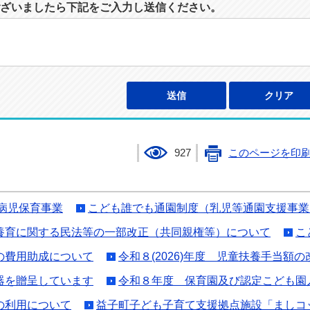
ざいましたら下記をご入力し送信ください。
927
このページを印
病児保育事業
こども誰でも通園制度（乳児等通園支援事業
養育に関する民法等の一部改正（共同親権等）について
こ
の費用助成について
令和８(2026)年度 児童扶養手当額
器を贈呈しています
令和８年度 保育園及び認定こども園
の利用について
益子町子ども子育て支援拠点施設「ましコ