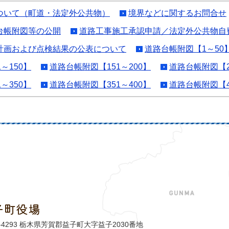
ついて（町道・法定外公共物）
境界などに関するお問合せ
台帳附図等の公開
道路工事施工承認申請／法定外公共物自
計画および点検結果の公表について
道路台帳附図【1～50
～150】
道路台帳附図【151～200】
道路台帳附図【2
～350】
道路台帳附図【351～400】
道路台帳附図【4
子町役場
益子町
1-4293 栃木県芳賀郡益子町大字益子2030番地