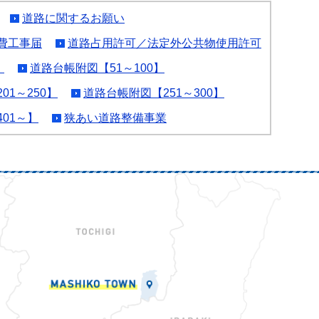
道路に関するお願い
費工事届
道路占用許可／法定外公共物使用許可
】
道路台帳附図【51～100】
01～250】
道路台帳附図【251～300】
01～】
狭あい道路整備事業