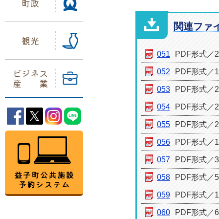
町政
関連ファ
観光
051
PDF形式／25
ビジネス
052
PDF形式／18
産業
053
PDF形式／22
054
PDF形式／22
益子町Facebook
益子町Twitter
益子町Instagram
益子町LINE
055
PDF形式／29
益子町公共施設予約システム
056
PDF形式／17
057
PDF形式／31
058
PDF形式／59
059
PDF形式／14
060
PDF形式／66