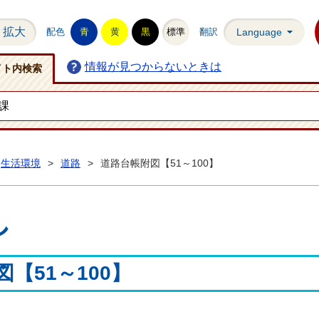
拡大
配色
青
黄
黒
標準
翻訳
Language
情報が見つからないときは
イト内検索
生活環境
>
道路
>
道路台帳附図【51～100】
し
【51～100】