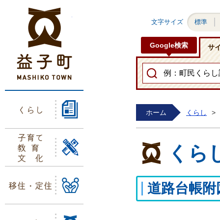
益子町ホームページ
文字サイズ
標準
Google検索
サ
くらし
ホーム
くらし
>
子育て
教育
くら
文化
移住・定住
道路台帳附図