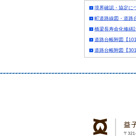
境界確認・協定に
町道路線図・道路
橋梁長寿命化修繕
道路台帳附図【101
道路台帳附図【301
益
〒32