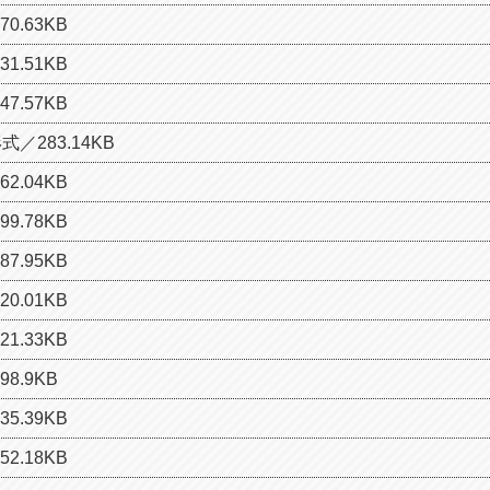
0.63KB
1.51KB
7.57KB
式／283.14KB
2.04KB
9.78KB
7.95KB
0.01KB
1.33KB
8.9KB
5.39KB
2.18KB