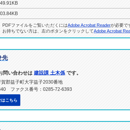
9.91KB
3.84KB
PDFファイルをご覧いただくには
Adobe Acrobat Reader
が必要で
お持ちでない方は、左のボタンをクリックして
Adobe Acrobat Re
せ先
お問い合わせは
建設課 土木係
です。
県芳賀郡益子町大字益子2030番地
840 ファクス番号：0285-72-6393
せはこちら
ト