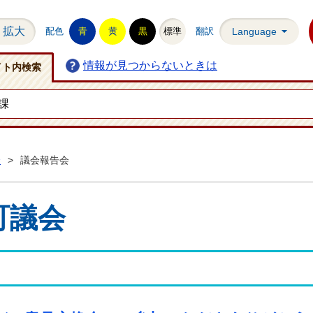
拡大
配色
青
黄
黒
標準
翻訳
Language
情報が見つからないときは
イト内検索
会
>
議会報告会
町議会