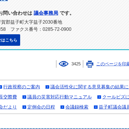
お問い合わせは
議会事務局
です。
県芳賀郡益子町大字益子2030番地
858 ファクス番号：0285-72-0900
せはこちら
3425
このページを印
行政視察のご案内
議会活性化に関する意見募集の結果に
長交際費
議員の災害対応行動マニュアル
クールビズ
会だより
定例会の日程
会議録検索
益子町議会議