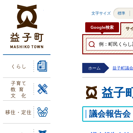
益子町ホームページ
文字サイズ
標準
Google検索
サ
くらし
ホーム
益子町議
子育て
教育
益子
文化
移住・定住
議会報告会