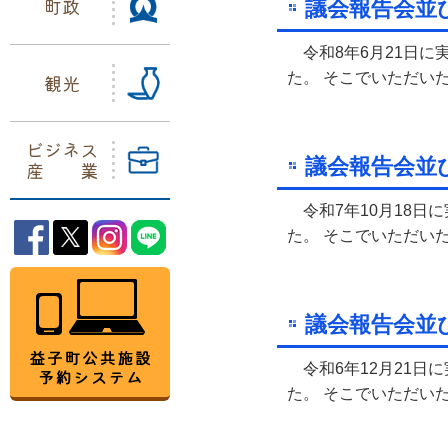
町政
議会報告会並
令和8年6月21日に
た。 そこでいただい
観光
ビジネス
議会報告会並
産業
令和7年10月18日
益子町Facebook
益子町Twitter
益子町Instagram
益子町LINE
た。 そこでいただい
益子町公共施設予約システム
議会報告会並
令和6年12月21日
た。 そこでいただい