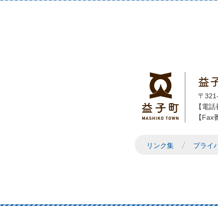
益
〒32
【電話番
【Fax番
リンク集
プライ